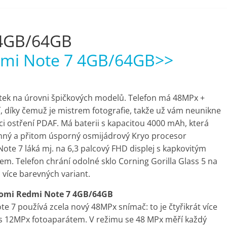
 4GB/64GB
dmi Note 7 4GB/64GB>>
itek na úrovni špičkových modelů. Telefon má 48MPx +
, díky čemuž je mistrem fotografie, takže už vám neunikne
ci ostření PDAF. Má baterii s kapacitou 4000 mAh, která
nný a přitom úsporný osmijádrový Kryo procesor
e 7 láká mj. na 6,3 palcový FHD displej s kapkovitým
. Telefon chrání odolné sklo Corning Gorilla Glass 5 na
 více barevných variant.
Xiaomi Redmi Note 7 4GB/64GB
ote 7 používá zcela nový 48MPx snímač: to je čtyřikrát více
s 12MPx fotoaparátem. V režimu se 48 MPx měří každý