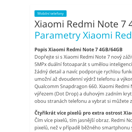
porovnání,
Mobilní telefony
Xiaomi Redmi Note 7
pračky,
Parametry Xiaomi Re
televize,
Popis Xiaomi Redmi Note 7 4GB/64GB
notebooky,
Dopřejte si s Xiaomi Redmi Note 7 nový záž
5MPx duální fotoaparát s umělou inteligencí
žádný detail a navíc podporuje rychlou funk
mobilní
umožní až dvoudenní výdrž telefonu a výko
Qualcomm Snapdragon 660. Xiaomi Redmi Not
telefony,
výřezem (Dot Drop) a duhovým zadním krytem
obou stranách telefonu a vybrat si můžete z
kávovary,
Čtyřikrát více pixelů pro extra ostrost 
Čím více pixelů, tím jasnější obraz. Redmi N
bazény
pixelů, než v případě běžného smartphonu 