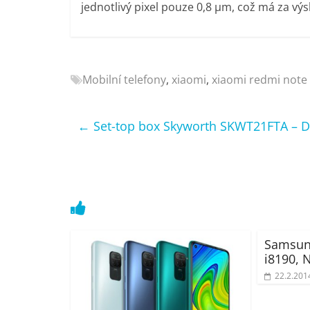
jednotlivý pixel pouze 0,8 μm, což má za výsl
Nejlepší
elektronika
porovnání
Elektro
Mobilní telefony
,
xiaomi
,
xiaomi redmi note
OK,
recenze,
pračky,
←
Set-top box Skyworth SKWT21FTA – D
televize,
notebooky,
mobilní
telefony,
kávovary,
bazény
Samsung
i8190, 
22.2.201