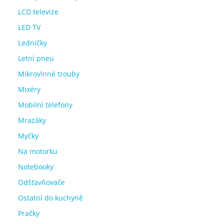
LCD televize
LED TV
Ledničky
Letní pneu
Mikrovlnné trouby
Mixéry
Mobilní telefony
Mrazáky
Myčky
Na motorku
Notebooky
Odšťavňovače
Ostatní do kuchyně
Pračky