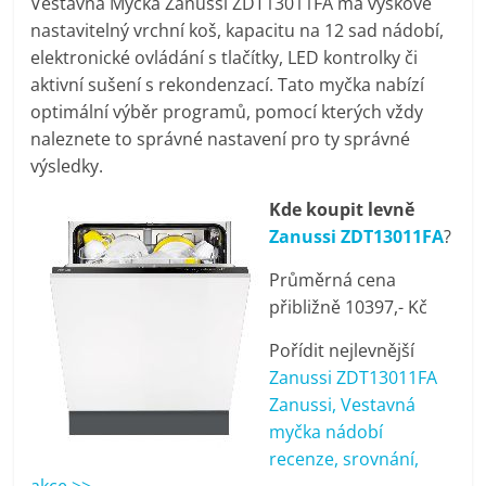
Vestavná Myčka Zanussi ZDT13011FA má výškově
pračky,
nastavitelný vrchní koš, kapacitu na 12 sad nádobí,
elektronické ovládání s tlačítky, LED kontrolky či
televize,
aktivní sušení s rekondenzací. Tato myčka nabízí
optimální výběr programů, pomocí kterých vždy
naleznete to správné nastavení pro ty správné
notebooky,
výsledky.
mobilní
Kde koupit levně
Zanussi ZDT13011FA
?
telefony,
Průměrná cena
přibližně 10397,- Kč
kávovary,
Pořídit nejlevnější
Zanussi ZDT13011FA
bazény
Zanussi, Vestavná
myčka nádobí
Nejlepší
recenze, srovnání,
elektronika
akce >>