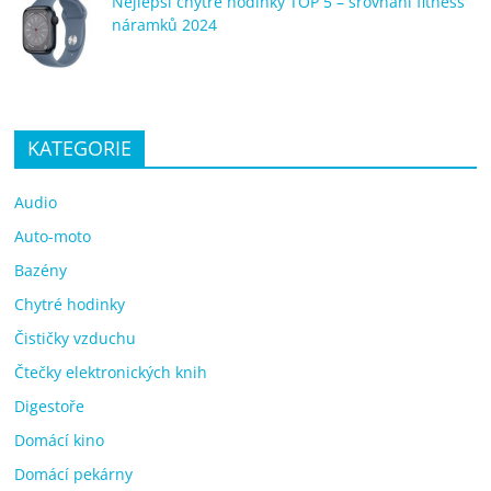
Nejlepší chytré hodinky TOP 5 – srovnání fitness
náramků 2024
KATEGORIE
Audio
Auto-moto
Bazény
Chytré hodinky
Čističky vzduchu
Čtečky elektronických knih
Digestoře
Domácí kino
Domácí pekárny