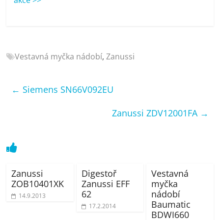
porovnání
Elektro
OK,
recenze,
pračky,
Vestavná myčka nádobí
,
Zanussi
televize,
notebooky,
mobilní
←
Siemens SN66V092EU
telefony,
kávovary,
Zanussi ZDV12001FA
→
bazény
Zanussi
Digestoř
Vestavná
ZOB10401XK
Zanussi EFF
myčka
62
nádobí
14.9.2013
Baumatic
17.2.2014
BDWI660