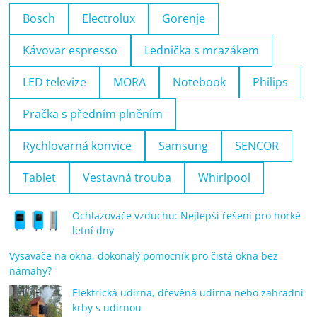
Bosch
Electrolux
Gorenje
Kávovar espresso
Lednička s mrazákem
LED televize
MORA
Notebook
Philips
Pračka s předním plněním
Rychlovarná konvice
Samsung
SENCOR
Tablet
Vestavná trouba
Whirlpool
Ochlazovače vzduchu: Nejlepší řešení pro horké
letní dny
Vysavače na okna, dokonalý pomocník pro čistá okna bez
námahy?
Elektrická udírna, dřevěná udírna nebo zahradní
krby s udírnou