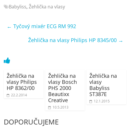
porovnání
Babyliss
,
Žehlička na vlasy
Elektro
OK,
recenze,
←
Tyčový mixér ECG RM 992
pračky,
televize,
Žehlička na vlasy Philips HP 8345/00
→
notebooky,
mobilní
telefony,
kávovary,
bazény
Žehlička na
Žehlička na
Žehlička na
vlasy Philips
vlasy Bosch
vlasy
HP 8362/00
PHS 2000
Babyliss
Beautixx
ST387E
22.2.2014
Creative
12.1.2015
10.5.2013
DOPORUČUJEME