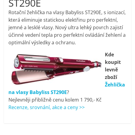
ST290E
pračky,
Rotační žehlička na vlasy Babyliss ST290E, s ionizací,
která eliminuje statickou elektřinu pro perfektní,
televize,
jemné a lesklé vlasy. Nový ultra lehký povrch zajistí
účinné vedení tepla pro perfektní ovládání žehlení a
notebooky,
optimální výsledky a ochranu.
Kde
mobilní
koupit
levně
telefony,
zboží
Žehlička
kávovary,
na vlasy Babyliss ST290E
?
Nejlevněji přibližně cenu kolem 1 790,- Kč
bazény
Recenze, srovnání, akce a ceny >>
Nejlepší
elektronika