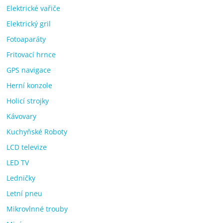
Elektrické vařiče
Elektrický gril
Fotoaparáty
Fritovací hrnce
GPS navigace
Herní konzole
Holicí strojky
Kávovary
Kuchyňské Roboty
LCD televize
LED TV
Ledničky
Letní pneu
Mikrovlnné trouby