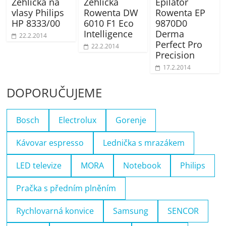
Žehlička na
Žehlička
Epilátor
vlasy Philips
Rowenta DW
Rowenta EP
HP 8333/00
6010 F1 Eco
9870D0
Intelligence
Derma
22.2.2014
Perfect Pro
22.2.2014
Precision
17.2.2014
DOPORUČUJEME
Bosch
Electrolux
Gorenje
Kávovar espresso
Lednička s mrazákem
LED televize
MORA
Notebook
Philips
Pračka s předním plněním
Rychlovarná konvice
Samsung
SENCOR