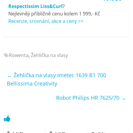
porovnání
Respectissim Liss&Curl
?
Elektro
Nejlevněji přibližně cenu kolem 1 999,- Kč
OK,
Recenze, srovnání, akce a ceny >>
recenze,
pračky,
televize,
notebooky,
mobilní
Rowenta
,
Žehlička na vlasy
telefony,
kávovary,
←
Žehlička na vlasy Imetec 1639 B1 700
bazény
Bellissima Creativity
Robot Philips HR 7625/70
→