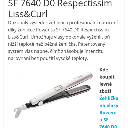
SF 7640 D0 Respectissim
pračky,
Liss&Curl
televize,
Dokonalý výsledek žehlení a profesionální natočení
díky žehličce Rowenta SF 7640 D0 Respectissim
Liss&Curl. Umožňuje vlasy dokonale vyžehlit při
notebooky,
nižší teplotě než běžná žehlička. Patentovaný
systém vlas napne, čímž znásobuje intenzitu
mobilní
narovnání bez použití vysoké teploty.
telefony,
Kde
koupit
levně
kávovary,
zboží
Žehlička
bazény
na vlasy
Rowent
Nejlepší
a SF
elektronika
7640 D0