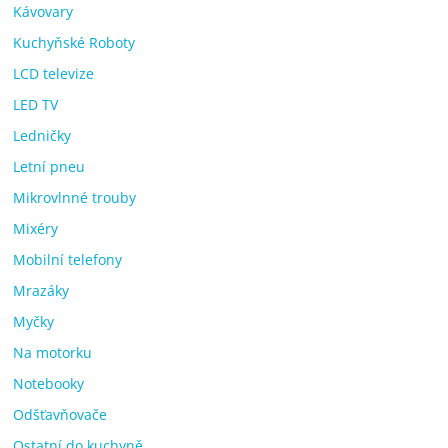
Kávovary
Kuchyňské Roboty
LCD televize
LED TV
Ledničky
Letní pneu
Mikrovlnné trouby
Mixéry
Mobilní telefony
Mrazáky
Myčky
Na motorku
Notebooky
Odšťavňovače
Ostatní do kuchyně