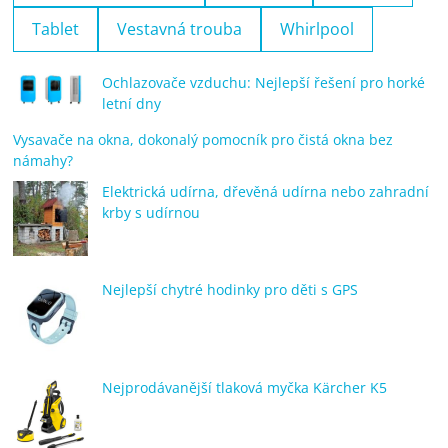
Tablet
Vestavná trouba
Whirlpool
Ochlazovače vzduchu: Nejlepší řešení pro horké
letní dny
Vysavače na okna, dokonalý pomocník pro čistá okna bez
námahy?
Elektrická udírna, dřevěná udírna nebo zahradní
krby s udírnou
Nejlepší chytré hodinky pro děti s GPS
Nejprodávanější tlaková myčka Kärcher K5