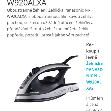
W920ALXA
pračky,
Oboustranné žehlení! Žehlička Panasonic NI-
W920ALXA, s oboustrannou, hliníkovou žehlící
televize,
plochou, se kterou už žádné otáčení žehličky a
přendávání. S touto žehličkou můžete žehlit
notebooky,
popředu, pozadu, prostě jak se vám zachce!
Kde
mobilní
koupit
levně
telefony,
Žehlička
PANASO
kávovary,
NIC NI-
W920AL
bazény
XA
?
Průměrn
Nejlepší
á cena
elektronika
přibližně