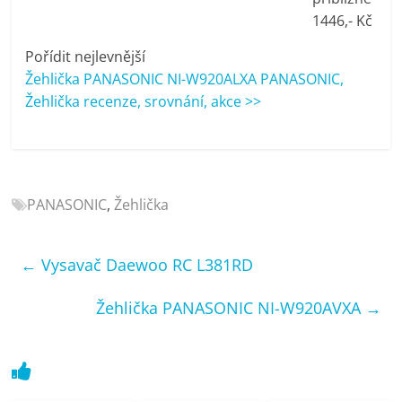
porovnání
1446,- Kč
Elektro
OK,
Pořídit nejlevnější
recenze,
Žehlička PANASONIC NI-W920ALXA PANASONIC,
pračky,
Žehlička recenze, srovnání, akce >>
televize,
notebooky,
mobilní
telefony,
PANASONIC
,
Žehlička
kávovary,
bazény
←
Vysavač Daewoo RC L381RD
Žehlička PANASONIC NI-W920AVXA
→