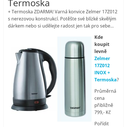
Termoska
pračky,
+ Termoska ZDARMA! Varná konvice Zelmer 17Z012
s nerezovou konstrukcí. Potěšte své blízké skvělým
televize,
dárkem nebo si udělejte radost jen tak pro sebe…
Kde
notebooky,
koupit
levně
mobilní
Zelmer
17Z012
telefony,
INOX +
Termoska
?
kávovary,
Průměrná
cena
bazény
přibližně
799,- Kč
Nejlepší
Pořídit
elektronika