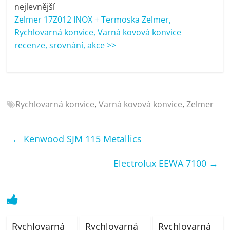
porovnání
nejlevnější
Elektro
Zelmer 17Z012 INOX + Termoska Zelmer,
OK,
Rychlovarná konvice, Varná kovová konvice
recenze,
recenze, srovnání, akce >>
pračky,
televize,
notebooky,
mobilní
Rychlovarná konvice
,
Varná kovová konvice
,
Zelmer
telefony,
kávovary,
bazény
←
Kenwood SJM 115 Metallics
Electrolux EEWA 7100
→
Rychlovarná
Rychlovarná
Rychlovarná