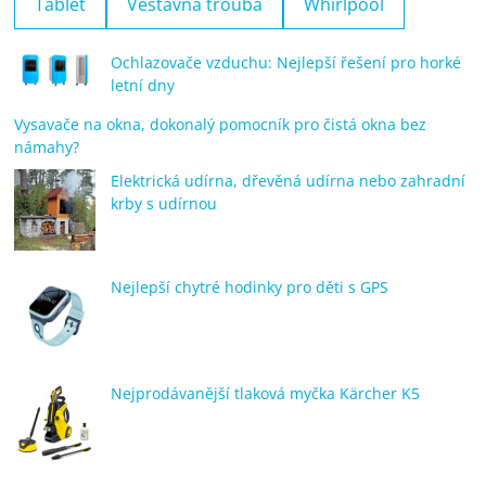
Tablet
Vestavná trouba
Whirlpool
Ochlazovače vzduchu: Nejlepší řešení pro horké
letní dny
Vysavače na okna, dokonalý pomocník pro čistá okna bez
námahy?
Elektrická udírna, dřevěná udírna nebo zahradní
krby s udírnou
Nejlepší chytré hodinky pro děti s GPS
Nejprodávanější tlaková myčka Kärcher K5