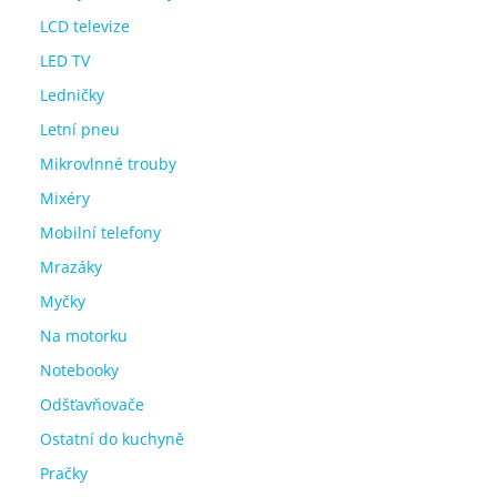
LCD televize
LED TV
Ledničky
Letní pneu
Mikrovlnné trouby
Mixéry
Mobilní telefony
Mrazáky
Myčky
Na motorku
Notebooky
Odšťavňovače
Ostatní do kuchyně
Pračky