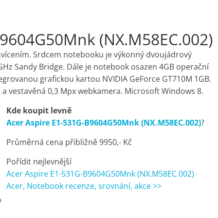
-B9604G50Mnk (NX.M58EC.002)
svícením. Srdcem notebooku je výkonný dvoujádrový
2GHz Sandy Bridge. Dále je notebook osazen 4GB operační
egrovanou grafickou kartou NVIDIA GeForce GT710M 1GB.
ret a vestavěná 0,3 Mpx webkamera. Microsoft Windows 8.
Kde koupit levně
Acer Aspire E1-531G-B9604G50Mnk (NX.M58EC.002)
?
Průměrná cena přibližně 9950,- Kč
Pořídit nejlevnější
Acer Aspire E1-531G-B9604G50Mnk (NX.M58EC.002)
Acer, Notebook recenze, srovnání, akce >>