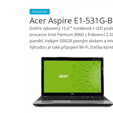
porovnání,
Notebooky
Acer Aspire E1-531G
pračky,
Dobře vybavený 15,6″“ notebook s LED pod
televize,
procesor Intel Pentium B960 s frekvencí 2.
pamětí. Velkým 500GB pevným diskem a int
Výhodou je také připojení Wi-Fi, čtečka ka
notebooky,
mobilní
telefony,
kávovary,
bazény