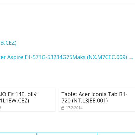
B.CEZ)
cer Aspire E1-571G-53234G75Maks (NX.M7CEC.009)
→
O Fit 14E, bílý
Tablet Acer Iconia Tab B1-
21L1EW.CEZ)
720 (NT.L3JEE.001)
3
17.2.2014