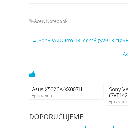
Nejlepší
elektronika
porovnání
Acer
,
Notebook
Elektro
OK,
←
Sony VAIO Pro 13, černý (SVP1321X9E
recenze,
pračky,
A
televize,
notebooky,
mobilní
telefony,
kávovary,
bazény
Asus X502CA-XX007H
Sony VAI
(SVF14
12.9.2013
12.9.201
DOPORUČUJEME