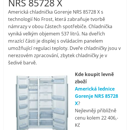
NRS 85728 X
pračky,
Americká chladnička Gorenje NRS 85728 X s
technologií No Frost, která zabraňuje tvorbě
televize,
námrazy v obou částech spotřebiče. Chladnička
vyniká velkým objemem 537 litrů. Na dveřích
notebooky,
mrazící části je displej s ovládacím panelem
umožňující regulaci teploty. Dveře chladničky jsou v
mobilní
nerezovém zpracování, zbytek chladničky je v
šedivé barvě.
telefony,
Kde koupit levně
zboží
kávovary,
Americká lednice
Gorenje NRS 85728
bazény
X
?
Nejlevněji přibližně
cenu kolem 22 406,-
Nejlepší
Kč
elektronika