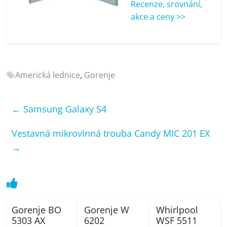
Recenze, srovnání,
porovnání
akce a ceny >>
Elektro
OK,
recenze,
pračky,
televize,
Americká lednice
,
Gorenje
notebooky,
mobilní
telefony,
←
Samsung Galaxy S4
kávovary,
bazény
Vestavná mikrovlnná trouba Candy MIC 201 EX
→
Gorenje BO
Gorenje W
Whirlpool
5303 AX
6202
WSF 5511