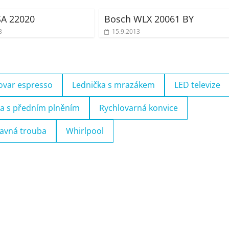
SA 22020
Bosch WLX 20061 BY
3
15.9.2013
ovar espresso
Lednička s mrazákem
LED televize
a s předním plněním
Rychlovarná konvice
avná trouba
Whirlpool