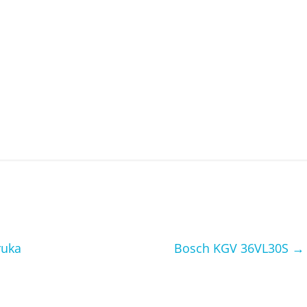
ruka
Bosch KGV 36VL30S
→