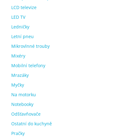
LCD televize
LED TV
Ledničky
Letní pneu
Mikrovlnné trouby
Mixéry
Mobilní telefony
Mrazáky
Myčky
Na motorku
Notebooky
Odšťavňovače
Ostatní do kuchyně
Pračky