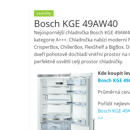
porovnání,
Ledničky
Bosch KGE 49AW40
pračky,
Nejúspornější chladnička Bosch KGE 49AW4
televize,
kategorie A+++. Chladnička nabízí moderní ř
CrisperBox, ChillerBox, FlexShelf a BigBox. Dí
dveří pohotově dochladí vnitřní prostor na 
notebooky,
perfektně osvětlí celý prostor chladničky.
mobilní
Kde koupit le
Bosch KGE 4
telefony,
Průměrná cena 
kávovary,
Pořídit nejlevn
Bosch KGE 49A
>>
bazény