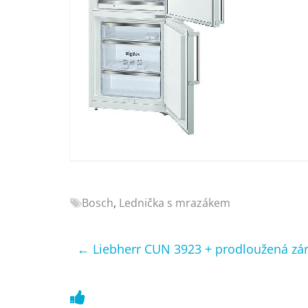
Nejlepší
elektronika
porovnání
Elektro
OK,
recenze,
pračky,
televize,
notebooky,
mobilní
telefony,
kávovary,
Bosch
,
Lednička s mrazákem
bazény
←
Liebherr CUN 3923 + prodloužená zá