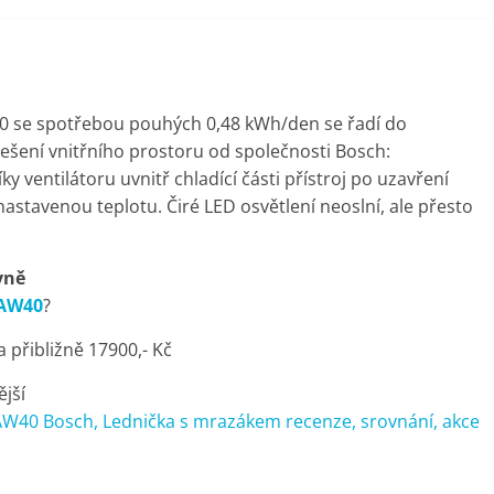
0 se spotřebou pouhých 0,48 kWh/den se řadí do
ešení vnitřního prostoru od společnosti Bosch:
ky ventilátoru uvnitř chladící části přístroj po uzavření
nastavenou teplotu. Čiré LED osvětlení neoslní, ale přesto
vně
9AW40
?
přibližně 17900,- Kč
ější
W40 Bosch, Lednička s mrazákem recenze, srovnání, akce