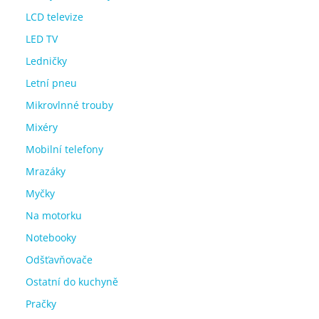
LCD televize
LED TV
Ledničky
Letní pneu
Mikrovlnné trouby
Mixéry
Mobilní telefony
Mrazáky
Myčky
Na motorku
Notebooky
Odšťavňovače
Ostatní do kuchyně
Pračky