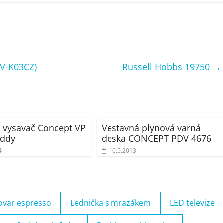
V-K03CZ)
Russell Hobbs 19750
→
 vysavač Concept VP
Vestavná plynová varná
addy
deska CONCEPT PDV 4676
4
10.5.2013
ovar espresso
Lednička s mrazákem
LED televize