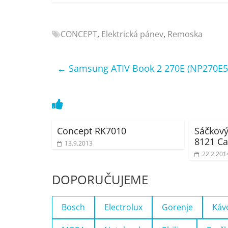
Nejlepší
elektronika
CONCEPT
,
Elektrická pánev
,
Remoska
porovnání
Elektro
OK,
←
Samsung ATIV Book 2 270E (NP270E5
recenze,
pračky,
televize,
notebooky,
mobilní
Concept RK7010
Sáčkový
telefony,
8121 C
13.9.2013
kávovary,
22.2.201
bazény
DOPORUČUJEME
Bosch
Electrolux
Gorenje
Káv