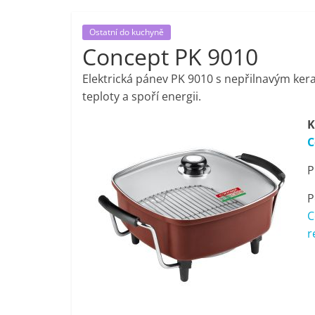
porovnání,
Ostatní do kuchyně
Concept PK 9010
pračky,
Elektrická pánev PK 9010 s nepřilnavým ke
televize,
teploty a spoří energii.
K
notebooky,
C
P
mobilní
P
telefony,
C
r
kávovary,
bazény