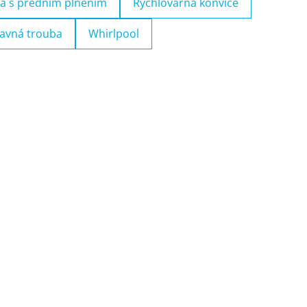
a s předním plněním
Rychlovarná konvice
avná trouba
Whirlpool