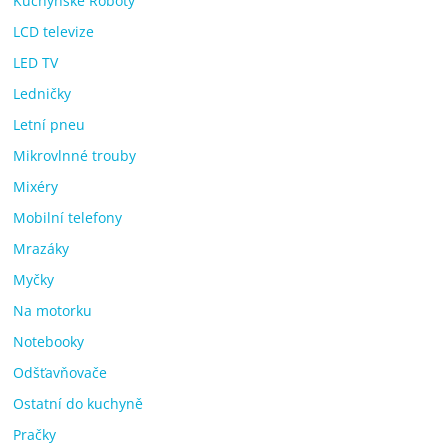
Kuchyňské Roboty
LCD televize
LED TV
Ledničky
Letní pneu
Mikrovlnné trouby
Mixéry
Mobilní telefony
Mrazáky
Myčky
Na motorku
Notebooky
Odšťavňovače
Ostatní do kuchyně
Pračky