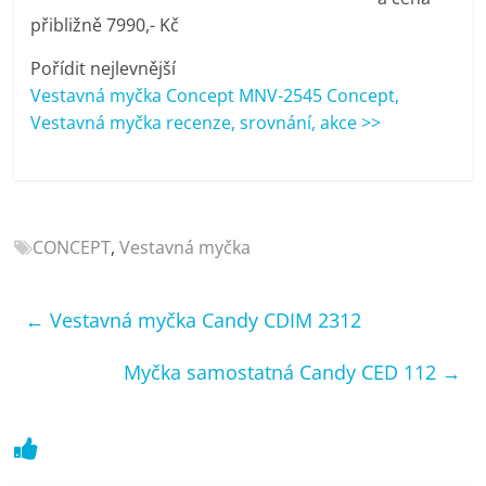
porovnání
přibližně 7990,- Kč
Elektro
OK,
Pořídit nejlevnější
recenze,
Vestavná myčka Concept MNV-2545 Concept,
pračky,
Vestavná myčka recenze, srovnání, akce >>
televize,
notebooky,
mobilní
telefony,
CONCEPT
,
Vestavná myčka
kávovary,
bazény
←
Vestavná myčka Candy CDIM 2312
Myčka samostatná Candy CED 112
→