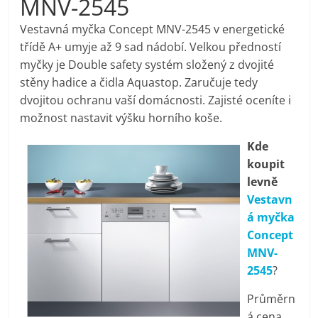
MNV-2545
pračky,
Vestavná myčka Concept MNV-2545 v energetické
třídě A+ umyje až 9 sad nádobí. Velkou předností
televize,
myčky je Double safety systém složený z dvojité
stěny hadice a čidla Aquastop. Zaručuje tedy
notebooky,
dvojitou ochranu vaší domácnosti. Zajisté oceníte i
možnost nastavit výšku horního koše.
mobilní
Kde
koupit
telefony,
levně
Vestavn
kávovary,
á myčka
Concept
bazény
MNV-
2545
?
Nejlepší
Průměrn
elektronika
á cena