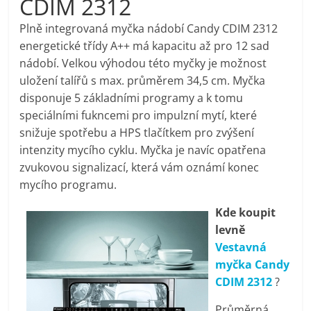
CDIM 2312
pračky,
Plně integrovaná myčka nádobí Candy CDIM 2312
energetické třídy A++ má kapacitu až pro 12 sad
televize,
nádobí. Velkou výhodou této myčky je možnost
uložení talířů s max. průměrem 34,5 cm. Myčka
notebooky,
disponuje 5 základními programy a k tomu
speciálními fukncemi pro impulzní mytí, které
mobilní
snižuje spotřebu a HPS tlačítkem pro zvýšení
intenzity mycího cyklu. Myčka je navíc opatřena
zvukovou signalizací, která vám oznámí konec
telefony,
mycího programu.
kávovary,
Kde koupit
levně
bazény
Vestavná
myčka Candy
CDIM 2312
?
Nejlepší
elektronika
Průměrná