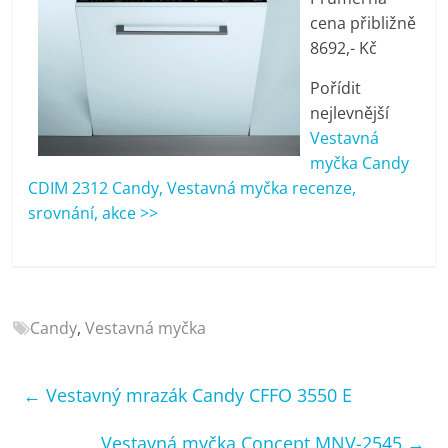
porovnání
cena přibližně
Elektro
8692,- Kč
OK,
recenze,
Pořídit
pračky,
nejlevnější
televize,
Vestavná
notebooky,
myčka Candy
mobilní
CDIM 2312 Candy, Vestavná myčka recenze,
telefony,
srovnání, akce >>
kávovary,
bazény
Candy
,
Vestavná myčka
←
Vestavný mrazák Candy CFFO 3550 E
Vestavná myčka Concept MNV-2545
→