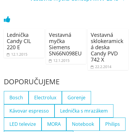
Lednička
Vestavná
Vestavná
Candy CIL
myčka
sklokeramick
220 E
Siemens
á deska
SN66N098EU
Candy PVD
12.1.2015
742 X
12.1.2015
22.2.2014
DOPORUČUJEME
Bosch
Electrolux
Gorenje
Kávovar espresso
Lednička s mrazákem
LED televize
MORA
Notebook
Philips