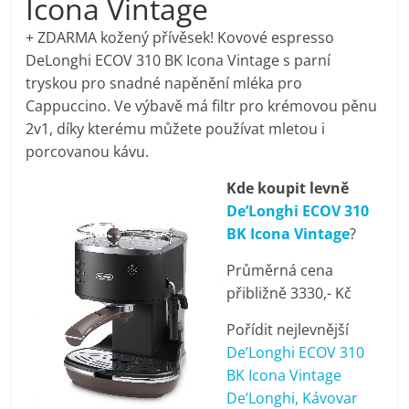
Icona Vintage
pračky,
+ ZDARMA kožený přívěsek! Kovové espresso
DeLonghi ECOV 310 BK Icona Vintage s parní
televize,
tryskou pro snadné napěnění mléka pro
Cappuccino. Ve výbavě má filtr pro krémovou pěnu
notebooky,
2v1, díky kterému můžete používat mletou i
porcovanou kávu.
mobilní
Kde koupit levně
De’Longhi ECOV 310
telefony,
BK Icona Vintage
?
Průměrná cena
kávovary,
přibližně 3330,- Kč
bazény
Pořídit nejlevnější
De’Longhi ECOV 310
BK Icona Vintage
Nejlepší
De’Longhi, Kávovar
elektronika