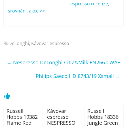
porovnání
espresso recenze,
Elektro
srovnání, akce >>
OK,
recenze,
pračky,
televize,
DeLonghi
,
Kávovar espresso
notebooky,
mobilní
telefony,
←
Nespresso DeLonghi CitiZ&Milk EN266.CWAE
kávovary,
bazény
Philips Saeco HD 8743/19 Xsmall
→
Russell
Kávovar
Russell
Hobbs 19382
espresso
Hobbs 18336
Flame Red
NESPRESSO
Jungle Green