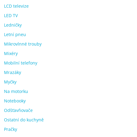
LCD televize
LED TV
Ledničky
Letní pneu
Mikrovlnné trouby
Mixéry
Mobilní telefony
Mrazáky
Myčky
Na motorku
Notebooky
Odšťavňovače
Ostatní do kuchyně
Pračky