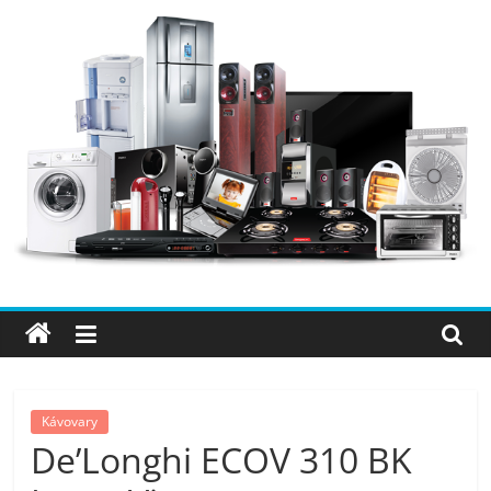
Přeskočit
na
obsah
Elektro
OK
–
nejlepší
elektronika
Kávovary
De’Longhi ECOV 310 BK
porovnání,