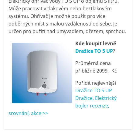
Elektrický ohřívač vody TO 5 UP o objemu 5 litrů.
pračky,
Může pracovat v tlakovém nebo beztlakovém
systému. Ohřívač je možné použít pro více
televize,
odběrných míst s malou vzdáleností od sebe. Je
určen pro pužití nad umyvadlem, dřezem, sprchou.
notebooky,
Kde koupit levně
Dražice TO 5 UP
?
mobilní
Průměrná cena
přibližně 2099,- Kč
telefony,
Pořídit nejlevnější
kávovary,
Dražice TO 5 UP
Dražice, Elektrický
bojler recenze,
bazény
srovnání, akce >>
Nejlepší
elektronika