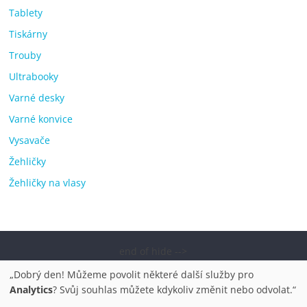
Tablety
Tiskárny
Trouby
Ultrabooky
Varné desky
Varné konvice
Vysavače
Žehličky
Žehličky na vlasy
end of hide -->
Copyright © 2026
Elektro OK – nejlepší elektronika porovnání,
„Dobrý den! Můžeme povolit některé další služby pro
pračky, televize, notebooky, mobilní telefony, kávovary,
Analytics
? Svůj souhlas můžete kdykoliv změnit nebo odvolat.“
bazény
. Všechna práva vyhrazena.