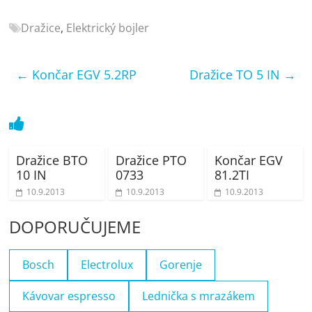
porovnání
Elektro
Dražice
,
Elektrický bojler
OK,
recenze,
←
Končar EGV 5.2RP
Dražice TO 5 IN
→
pračky,
televize,
notebooky,
mobilní
telefony,
kávovary,
Dražice BTO
Dražice PTO
Končar EGV
10 IN
0733
81.2TI
bazény
10.9.2013
10.9.2013
10.9.2013
DOPORUČUJEME
Bosch
Electrolux
Gorenje
Kávovar espresso
Lednička s mrazákem