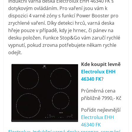
Indukční varná deska Electrolux EHH 46340 FK s
pračky,
dotykovým ovládáním. Pro vaření jsou vám k
dispozici 4 varné zóny s funkcí Power Booster pro
televize,
zrychlené vaření. Díky detekci hrců, varná deska
hřeje pouze v případě, kdy je hrnec, či pánev na
desku položen. Funkce Stop&Go vám zaručí rychlé
notebooky,
vypnutí, pokud zrovna potřebujete někam rychle
odejít.
mobilní
Kde koupit levně
telefony,
Electrolux EHH
46340 FK
?
kávovary,
Průměrná cena
přibližně 7990,- Kč
bazény
Pořídit nejlevnější
Electrolux EHH
Nejlepší
46340 FK
elektronika
Electrolux, Indukční varná deska recenze, srovnání,