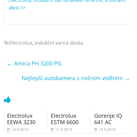
porovnání
akce >>
Elektro
OK,
recenze,
pračky,
televize,
Electrolux
,
Indukční varná deska
notebooky,
mobilní
telefony,
←
Amica PH 3200 PG
kávovary,
bazény
Nejlepší autokamera s nočním viděním
→
Electrolux
Electrolux
Gorenje IQ
EEWA 3230
ESTM 6600
641 AC
13.9.2013
11.9.2013
15.9.2013