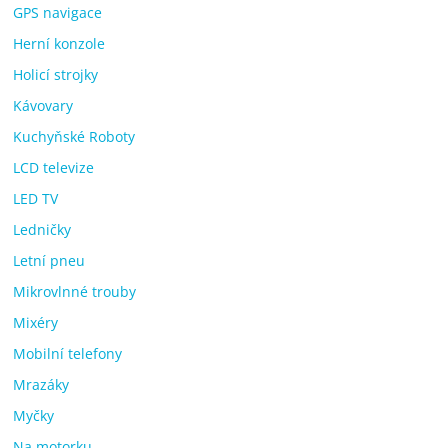
GPS navigace
Herní konzole
Holicí strojky
Kávovary
Kuchyňské Roboty
LCD televize
LED TV
Ledničky
Letní pneu
Mikrovlnné trouby
Mixéry
Mobilní telefony
Mrazáky
Myčky
Na motorku