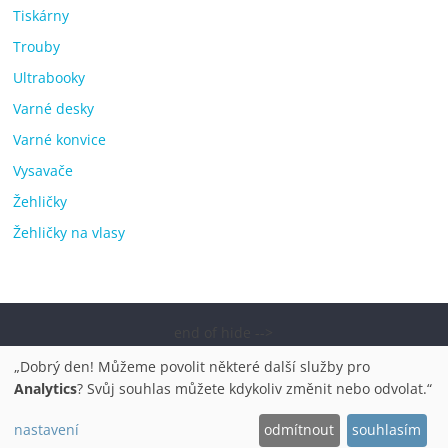
Tiskárny
Trouby
Ultrabooky
Varné desky
Varné konvice
Vysavače
Žehličky
Žehličky na vlasy
end of hide -->
Copyright © 2026
Elektro OK – nejlepší elektronika porovnání,
„Dobrý den! Můžeme povolit některé další služby pro
pračky, televize, notebooky, mobilní telefony, kávovary,
Analytics
? Svůj souhlas můžete kdykoliv změnit nebo odvolat.“
bazény
. Všechna práva vyhrazena.
nastavení
odmítnout
souhlasím