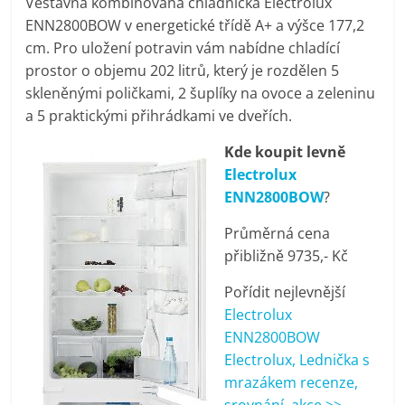
Vestavná kombinovaná chladnička Electrolux
pračky,
ENN2800BOW v energetické třídě A+ a výšce 177,2
cm. Pro uložení potravin vám nabídne chladící
televize,
prostor o objemu 202 litrů, který je rozdělen 5
skleněnými poličkami, 2 šuplíky na ovoce a zeleninu
a 5 praktickými přihrádkami ve dveřích.
notebooky,
Kde koupit levně
mobilní
Electrolux
ENN2800BOW
?
telefony,
Průměrná cena
přibližně 9735,- Kč
kávovary,
Pořídit nejlevnější
Electrolux
bazény
ENN2800BOW
Electrolux, Lednička s
Nejlepší
mrazákem recenze,
elektronika
srovnání, akce >>