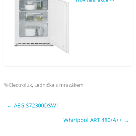
porovnání
Elektro
OK,
recenze,
pračky,
televize,
notebooky,
mobilní
telefony,
kávovary,
bazény
Electrolux
,
Lednička s mrazákem
←
AEG S72300DSW1
Whirlpool ART 480/A++
→