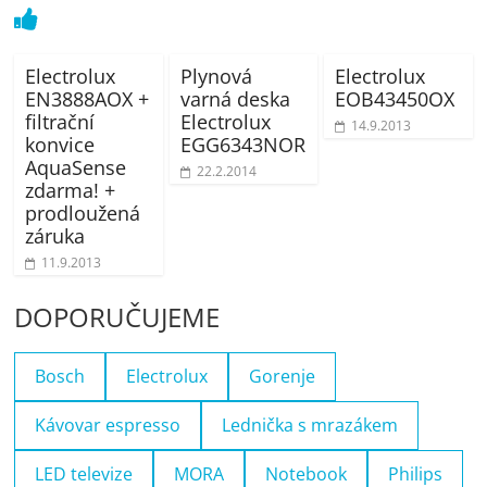
Electrolux
Plynová
Electrolux
EN3888AOX +
varná deska
EOB43450OX
filtrační
Electrolux
14.9.2013
konvice
EGG6343NOR
AquaSense
22.2.2014
zdarma! +
prodloužená
záruka
11.9.2013
DOPORUČUJEME
Bosch
Electrolux
Gorenje
Kávovar espresso
Lednička s mrazákem
LED televize
MORA
Notebook
Philips