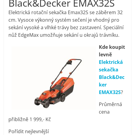
Black&Decker EMAX32S
pračky,
Elektrická rotační sekačka Emax32S se záběrem 32
cm. Vysoce výkonný systém sečení je vhodný pro
televize,
sekání vysoké a vlhké trávy bez zastavení. Speciální
nůž EdgeMax umožňuje sekání u okrajů trávníku.
notebooky,
Kde koupit
levně
mobilní
Elektrická
sekačka
telefony,
Black&Dec
ker
kávovary,
EMAX32S
?
Průměrná
bazény
cena
přibližně 1 999,- Kč
Nejlepší
Pořídit nejlevnější
elektronika