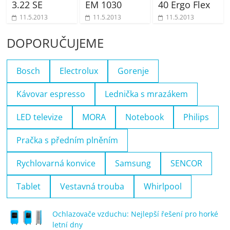
3.22 SE
EM 1030
40 Ergo Flex
11.5.2013
11.5.2013
11.5.2013
DOPORUČUJEME
Bosch
Electrolux
Gorenje
Kávovar espresso
Lednička s mrazákem
LED televize
MORA
Notebook
Philips
Pračka s předním plněním
Rychlovarná konvice
Samsung
SENCOR
Tablet
Vestavná trouba
Whirlpool
Ochlazovače vzduchu: Nejlepší řešení pro horké
letní dny