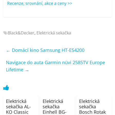
porovnání
Recenze, srovnání, akce a ceny >>
Elektro
OK,
recenze,
pračky,
Black&Decker
,
Elektrická sekačka
televize,
notebooky,
mobilní
←
Domácí kino Samsung HT-ES4200
telefony,
kávovary,
Navigace do auta Garmin nüvi 2585TV Europe
bazény
Lifetime
→
Elektrická
Elektrická
Elektrická
sekačka AL-
sekačka
sekačka
KO Classic
Einhell BG-
Bosch Rotak