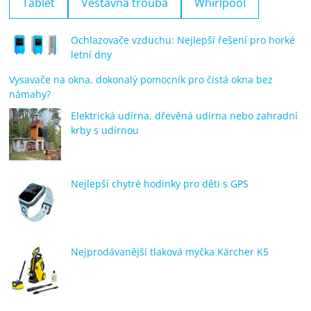
Tablet
Vestavná trouba
Whirlpool
Ochlazovače vzduchu: Nejlepší řešení pro horké
letní dny
Vysavače na okna, dokonalý pomocník pro čistá okna bez
námahy?
Elektrická udírna, dřevěná udírna nebo zahradní
krby s udírnou
Nejlepší chytré hodinky pro děti s GPS
Nejprodávanější tlaková myčka Kärcher K5