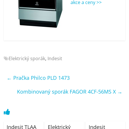
akce a ceny >>
porovnání
Elektro
OK,
recenze,
pračky,
televize,
notebooky,
mobilní
Elektrický sporák
,
Indesit
telefony,
kávovary,
bazény
←
Pračka Philco PLD 1473
Kombinovaný sporák FAGOR 4CF-56MS X
→
Indesit TLAA
Elektrický
Indesit