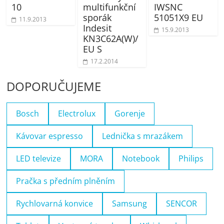
10
multifunkční
IWSNC
sporák
51051X9 EU
11.9.2013
Indesit
15.9.2013
KN3C62A(W)/
EU S
17.2.2014
DOPORUČUJEME
Bosch
Electrolux
Gorenje
Kávovar espresso
Lednička s mrazákem
LED televize
MORA
Notebook
Philips
Pračka s předním plněním
Rychlovarná konvice
Samsung
SENCOR