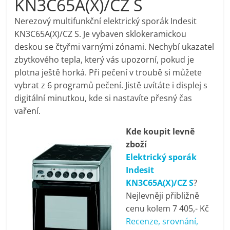
KN3C65A(X)/CZ S
pračky,
Nerezový multifunkční elektrický sporák Indesit
KN3C65A(X)/CZ S. Je vybaven sklokeramickou
televize,
deskou se čtyřmi varnými zónami. Nechybí ukazatel
zbytkového tepla, který vás upozorní, pokud je
notebooky,
plotna ještě horká. Při pečení v troubě si můžete
vybrat z 6 programů pečení. Jistě uvítáte i displej s
mobilní
digitální minutkou, kde si nastavíte přesný čas
vaření.
telefony,
Kde koupit levně
zboží
kávovary,
Elektrický sporák
Indesit
bazény
KN3C65A(X)/CZ S
?
Nejlevněji přibližně
cenu kolem 7 405,- Kč
Nejlepší
Recenze, srovnání,
elektronika