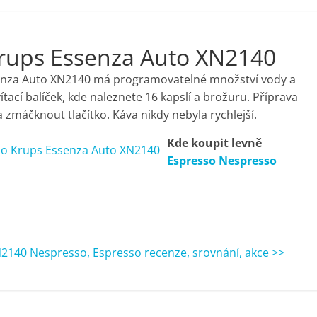
rups Essenza Auto XN2140
senza Auto XN2140 má programovatelné množství vody a
vítací balíček, kde naleznete 16 kapslí a brožuru. Příprava
 a zmáčknout tlačítko. Káva nikdy nebyla rychlejší.
Kde koupit levně
Espresso Nespresso
140 Nespresso, Espresso recenze, srovnání, akce >>