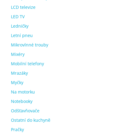
LCD televize
LED TV
Ledničky
Letní pneu
Mikrovlnné trouby
Mixéry
Mobilní telefony
Mrazáky
Myčky
Na motorku
Notebooky
Odšťavňovače
Ostatní do kuchyně
Pračky