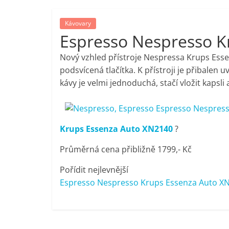
porovnání,
Kávovary
Espresso Nespresso K
pračky,
Nový vzhled přístroje Nespressa Krups Es
televize,
podsvícená tlačítka. K přístroji je přibalen u
kávy je velmi jednoduchá, stačí vložit kapsli
notebooky,
mobilní
Krups Essenza Auto XN2140
?
Průměrná cena přibližně 1799,- Kč
telefony,
Pořídit nejlevnější
kávovary,
Espresso Nespresso Krups Essenza Auto XN2
bazény