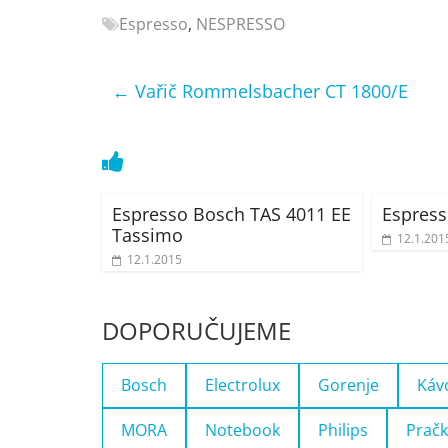
Nejlepší
Espresso
,
NESPRESSO
elektronika
porovnání
←
Vařič Rommelsbacher CT 1800/E
Elektro
OK,
recenze,
pračky,
televize,
Espresso Bosch TAS 4011 EE
Espress
notebooky,
Tassimo
mobilní
12.1.201
telefony,
12.1.2015
kávovary,
bazény
DOPORUČUJEME
Bosch
Electrolux
Gorenje
Káv
MORA
Notebook
Philips
Pračk