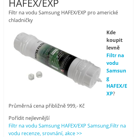
HAFEX/EXP
pračky,
Filtr na vodu Samsung HAFEX/EXP pro americké
chladničky
televize,
Kde
koupit
notebooky,
levně
Filtr na
mobilní
vodu
Samsun
telefony,
g
HAFEX/E
kávovary,
XP
?
Průměrná cena přibližně 999,- Kč
bazény
Pořídit nejlevnější
Filtr na vodu Samsung HAFEX/EXP Samsung,Filtr na
Nejlepší
vodu recenze, srovnání, akce >>
elektronika