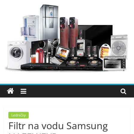
Přeskočit
na
obsah
Elektro
OK
–
nejlepší
elektronika
Ledničky
Filtr na vodu Samsung
porovnání,