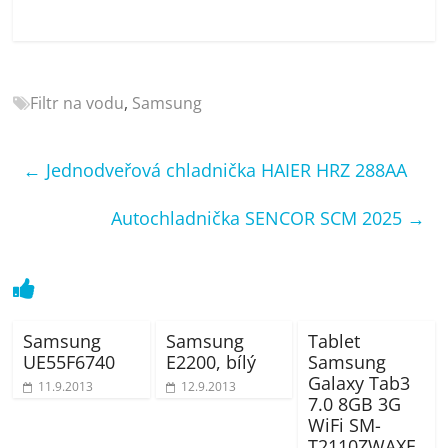
porovnání
Elektro
OK,
recenze,
Filtr na vodu
,
Samsung
pračky,
televize,
notebooky,
←
Jednodveřová chladnička HAIER HRZ 288AA
mobilní
telefony,
Autochladnička SENCOR SCM 2025
→
kávovary,
bazény
Samsung
Samsung
Tablet
UE55F6740
E2200, bílý
Samsung
Galaxy Tab3
11.9.2013
12.9.2013
7.0 8GB 3G
WiFi SM-
T2110ZWAXE