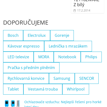
Z bílý
17.2.2014
DOPORUČUJEME
Bosch
Electrolux
Gorenje
Kávovar espresso
Lednička s mrazákem
LED televize
MORA
Notebook
Philips
Pračka s předním plněním
Rychlovarná konvice
Samsung
SENCOR
Tablet
Vestavná trouba
Whirlpool
Ochlazovače vzduchu: Nejlepší řešení pro horké
letní dny