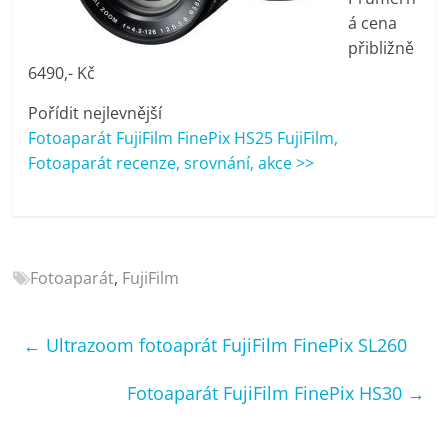
porovnání
á cena
Elektro
přibližně
OK,
6490,- Kč
recenze,
pračky,
Pořídit nejlevnější
televize,
Fotoaparát FujiFilm FinePix HS25 FujiFilm,
notebooky,
Fotoaparát recenze, srovnání, akce >>
mobilní
telefony,
kávovary,
bazény
Fotoaparát
,
FujiFilm
←
Ultrazoom fotoaprát FujiFilm FinePix SL260
Fotoaparát FujiFilm FinePix HS30
→