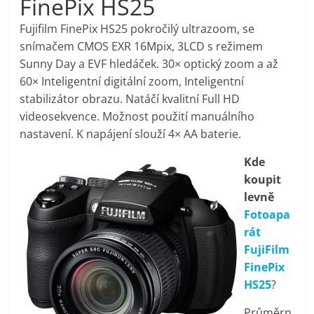
FinePix HS25
pračky,
Fujifilm FinePix HS25 pokročilý ultrazoom, se
snímačem CMOS EXR 16Mpix, 3LCD s režimem
televize,
Sunny Day a EVF hledáček. 30× optický zoom a až
60× Inteligentní digitální zoom, Inteligentní
notebooky,
stabilizátor obrazu. Natáčí kvalitní Full HD
videosekvence. Možnost použití manuálního
mobilní
nastavení. K napájení slouží 4× AA baterie.
Kde
telefony,
koupit
levně
kávovary,
Fotoapa
rát
bazény
FujiFilm
FinePix
HS25
?
Nejlepší
elektronika
Průměrn