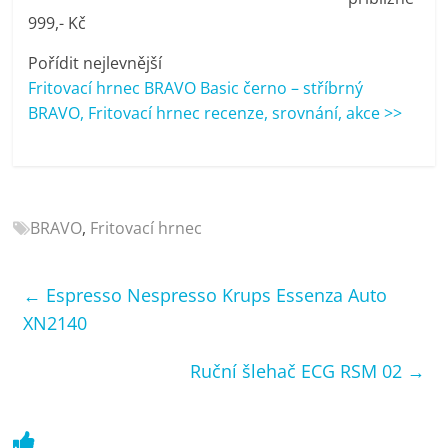
porovnání
999,- Kč
Elektro
OK,
Pořídit nejlevnější
recenze,
Fritovací hrnec BRAVO Basic černo – stříbrný
pračky,
BRAVO, Fritovací hrnec recenze, srovnání, akce >>
televize,
notebooky,
mobilní
telefony,
BRAVO
,
Fritovací hrnec
kávovary,
bazény
←
Espresso Nespresso Krups Essenza Auto
XN2140
Ruční šlehač ECG RSM 02
→