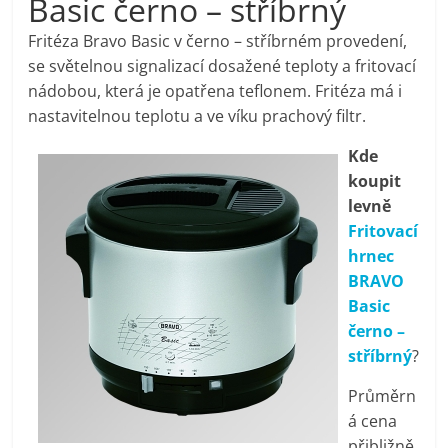
Basic černo – stříbrný
pračky,
Fritéza Bravo Basic v černo – stříbrném provedení,
se světelnou signalizací dosažené teploty a fritovací
televize,
nádobou, která je opatřena teflonem. Fritéza má i
nastavitelnou teplotu a ve víku prachový filtr.
notebooky,
Kde
koupit
mobilní
levně
Fritovací
telefony,
hrnec
BRAVO
kávovary,
Basic
černo –
bazény
stříbrný
?
Průměrn
Nejlepší
á cena
elektronika
přibližně