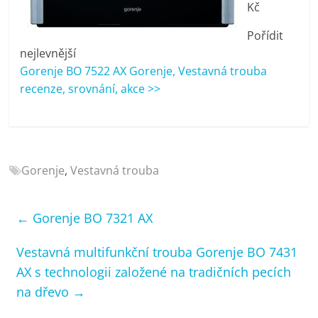
Kč
porovnání
Elektro
Pořídit
OK,
nejlevnější
recenze,
Gorenje BO 7522 AX Gorenje, Vestavná trouba
pračky,
recenze, srovnání, akce >>
televize,
notebooky,
mobilní
telefony,
kávovary,
Gorenje
,
Vestavná trouba
bazény
←
Gorenje BO 7321 AX
Vestavná multifunkční trouba Gorenje BO 7431
AX s technologii založené na tradičních pecích
na dřevo
→