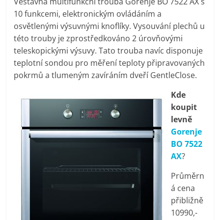
Vestavná multifunkční trouba Gorenje BO 7522 AX s
pračky,
10 funkcemi, elektronickým ovládáním a
osvětlenými výsuvnými knoflíky. Vysouvání plechů u
televize,
této trouby je zprostředkováno 2 úrovňovými
teleskopickými výsuvy. Tato trouba navíc disponuje
teplotní sondou pro měření teploty připravovaných
notebooky,
pokrmů a tlumeným zavíráním dveří GentleClose.
mobilní
Kde
koupit
telefony,
levně
Gorenje
BO 7522
kávovary,
AX
?
bazény
Průměrn
á cena
přibližně
Nejlepší
10990,-
elektronika