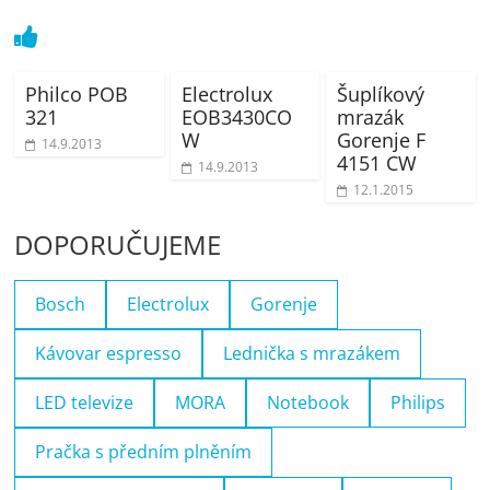
Philco POB
Electrolux
Šuplíkový
321
EOB3430CO
mrazák
W
Gorenje F
14.9.2013
4151 CW
14.9.2013
12.1.2015
DOPORUČUJEME
Bosch
Electrolux
Gorenje
Kávovar espresso
Lednička s mrazákem
LED televize
MORA
Notebook
Philips
Pračka s předním plněním