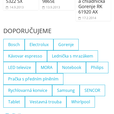
5322 SX
9865E
á chladnička
Gorenje RK
14.9.2013
13.9.2013
61920 AX
17.2.2014
DOPORUČUJEME
Bosch
Electrolux
Gorenje
Kávovar espresso
Lednička s mrazákem
LED televize
MORA
Notebook
Philips
Pračka s předním plněním
Rychlovarná konvice
Samsung
SENCOR
Tablet
Vestavná trouba
Whirlpool