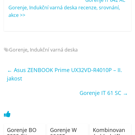
porovnání
Gorenje, Indukční varná deska recenze, srovnání,
Elektro
akce >>
OK,
recenze,
pračky,
televize,
notebooky,
Gorenje
,
Indukční varná deska
mobilní
telefony,
kávovary,
←
Asus ZENBOOK Prime UX32VD-R4010P – II.
bazény
jakost
Gorenje IT 61 SC
→
Gorenje BO
Gorenje W
Kombinovan