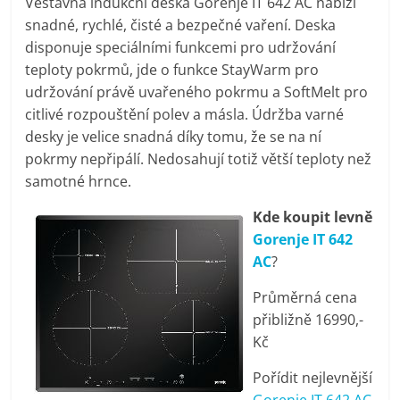
Vestavná indukční deska Gorenje IT 642 AC nabízí
pračky,
snadné, rychlé, čisté a bezpečné vaření. Deska
disponuje speciálními funkcemi pro udržování
televize,
teploty pokrmů, jde o funkce StayWarm pro
udržování právě uvařeného pokrmu a SoftMelt pro
citlivé rozpouštění polev a másla. Údržba varné
notebooky,
desky je velice snadná díky tomu, že se na ní
pokrmy nepřipálí. Nedosahují totiž větší teploty než
mobilní
samotné hrnce.
telefony,
Kde koupit levně
Gorenje IT 642
AC
?
kávovary,
Průměrná cena
bazény
přibližně 16990,-
Kč
Nejlepší
Pořídit nejlevnější
elektronika
Gorenje IT 642 AC