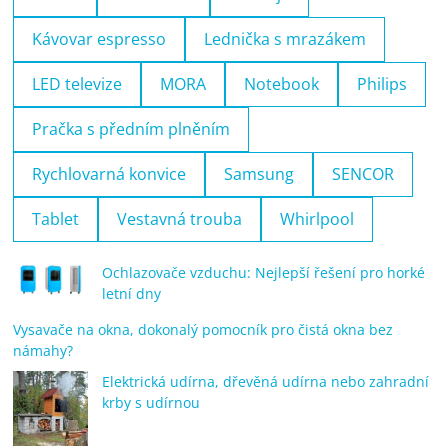
Kávovar espresso
Lednička s mrazákem
LED televize
MORA
Notebook
Philips
Pračka s předním plněním
Rychlovarná konvice
Samsung
SENCOR
Tablet
Vestavná trouba
Whirlpool
Ochlazovače vzduchu: Nejlepší řešení pro horké
letní dny
Vysavače na okna, dokonalý pomocník pro čistá okna bez
námahy?
Elektrická udírna, dřevěná udírna nebo zahradní
krby s udírnou