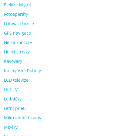
Elektrický gril
Fotoaparáty
Fritovací hrnce
GPS navigace
Herní konzole
Holicí strojky
Kávovary
Kuchyňské Roboty
LCD televize
LED TV
Ledničky
Letní pneu
Mikrovlnné trouby
Mixéry