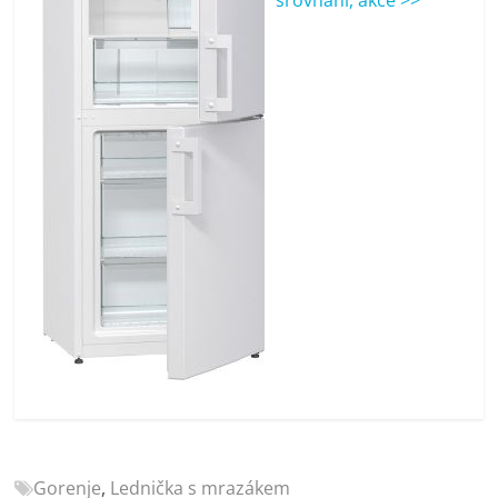
porovnání
Elektro
OK,
recenze,
pračky,
televize,
notebooky,
mobilní
telefony,
kávovary,
bazény
Gorenje
,
Lednička s mrazákem