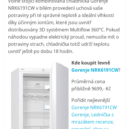
Volně stojící kombinovaná chladnička Gorenje
pračky,
NRK6191CW v bílém provedení uchová vaše
potraviny při té správné teplotě a ideální vlhkosti
televize,
díky účinným iontům, které jsou uvnitř
distribuovány 3D systémem Multiflow 360°C. Pokud
náhodou vypadne elektrický proud, nemusíte mít o
notebooky,
potraviny strach, chladnička totiž udrží teplotu
uvnitř ještě po dobu 18 hodin.
mobilní
Kde koupit levně
telefony,
Gorenje NRK6191CW
?
Průměrná cena
kávovary,
přibližně 9699,- Kč
Pořídit nejlevnější
bazény
Gorenje NRK6191CW
Gorenje, Lednička s
Nejlepší
mrazákem recenze,
elektronika
srovnání, akce >>