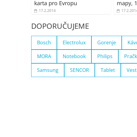
karta pro Evropu
mapy, 
17.2.2014
17.2.201
DOPORUČUJEME
Bosch
Electrolux
Gorenje
Káv
MORA
Notebook
Philips
Pračk
Samsung
SENCOR
Tablet
Vest