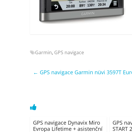
Nejlepší
elektronika
porovnání
Elektro
OK,
recenze,
pračky,
Garmin
,
GPS navigace
televize,
notebooky,
mobilní
←
GPS navigace Garmin nüvi 3597T Eur
telefony,
kávovary,
bazény
GPS navigace Dynavix Miro
GPS na
Evropa Lifetime + asistenční
START 2