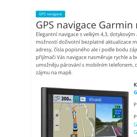
porovnání,
GPS navigace
GPS navigace Garmin 
pračky,
Elegantní navigace s velkým 4,3, dotykovým
televize,
možností doživotní bezplatné aktualizace m
adresy, čísla popisného ale i podle bodu z
přijímači Vás navigace nasměruje rychle a 
notebooky,
umožněju párování s mobilním telefonem, 
zájmu na mapě.
mobilní
K
telefony,
G
P
kávovary,
P
G
bazény
G