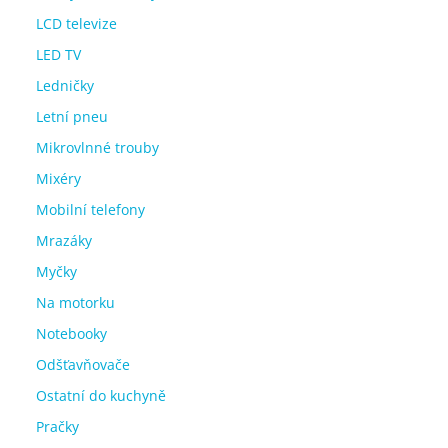
LCD televize
LED TV
Ledničky
Letní pneu
Mikrovlnné trouby
Mixéry
Mobilní telefony
Mrazáky
Myčky
Na motorku
Notebooky
Odšťavňovače
Ostatní do kuchyně
Pračky