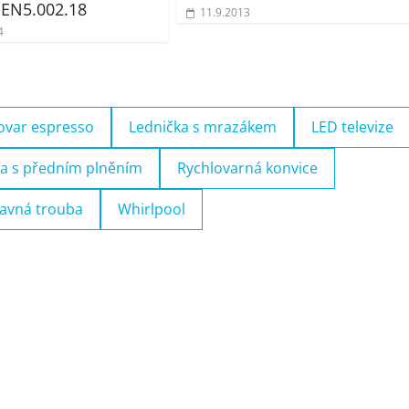
1EN5.002.18
11.9.2013
4
ovar espresso
Lednička s mrazákem
LED televize
a s předním plněním
Rychlovarná konvice
avná trouba
Whirlpool