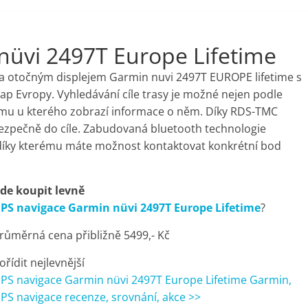
nüvi 2497T Europe Lifetime
 a otočným displejem Garmin nuvi 2497T EUROPE lifetime s
ap Evropy. Vyhledávání cíle trasy je možné nejen podle
ájmu u kterého zobrazí informace o něm. Díky RDS-TMC
bezpečně do cíle. Zabudovaná bluetooth technologie
díky kterému máte možnost kontaktovat konkrétní bod
de koupit levně
PS navigace Garmin nüvi 2497T Europe Lifetime
?
růměrná cena přibližně 5499,- Kč
ořídit nejlevnější
PS navigace Garmin nüvi 2497T Europe Lifetime Garmin,
PS navigace recenze, srovnání, akce >>