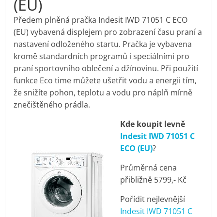
(EU)
pračky,
Předem plněná pračka Indesit IWD 71051 C ECO
(EU) vybavená displejem pro zobrazení času praní a
televize,
nastavení odloženého startu. Pračka je vybavena
kromě standardních programů i speciálními pro
notebooky,
praní sportovního oblečení a džínovinu. Při použití
funkce Eco time můžete ušetřit vodu a energii tím,
mobilní
že snižíte pohon, teplotu a vodu pro náplň mírně
znečištěného prádla.
telefony,
Kde koupit levně
Indesit IWD 71051 C
kávovary,
ECO (EU)
?
Průměrná cena
bazény
přibližně 5799,- Kč
Pořídit nejlevnější
Nejlepší
Indesit IWD 71051 C
elektronika