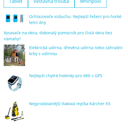
Tablet
Vestavná trouba
Whirlpool
Ochlazovače vzduchu: Nejlepší řešení pro horké
letní dny
Vysavače na okna, dokonalý pomocník pro čistá okna bez
námahy?
Elektrická udírna, dřevěná udírna nebo zahradní
krby s udírnou
Nejlepší chytré hodinky pro děti s GPS
Nejprodávanější tlaková myčka Kärcher K5