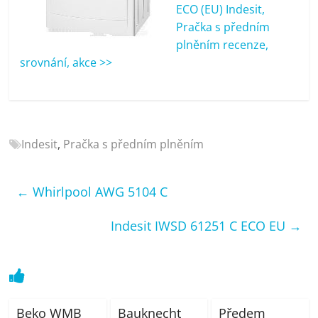
porovnání
ECO (EU) Indesit,
Elektro
Pračka s předním
OK,
plněním recenze,
recenze,
srovnání, akce >>
pračky,
televize,
notebooky,
mobilní
Indesit
,
Pračka s předním plněním
telefony,
kávovary,
bazény
←
Whirlpool AWG 5104 C
Indesit IWSD 61251 C ECO EU
→
Beko WMB
Bauknecht
Předem