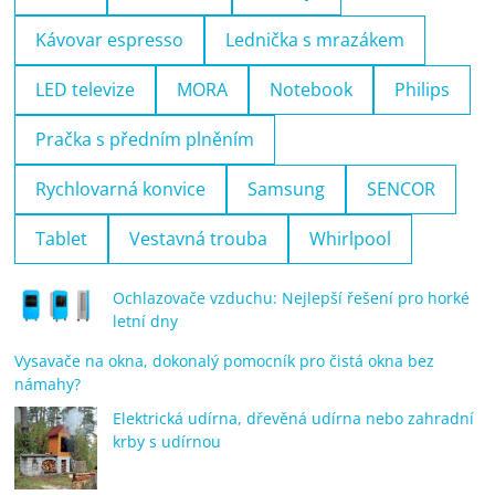
Kávovar espresso
Lednička s mrazákem
LED televize
MORA
Notebook
Philips
Pračka s předním plněním
Rychlovarná konvice
Samsung
SENCOR
Tablet
Vestavná trouba
Whirlpool
Ochlazovače vzduchu: Nejlepší řešení pro horké
letní dny
Vysavače na okna, dokonalý pomocník pro čistá okna bez
námahy?
Elektrická udírna, dřevěná udírna nebo zahradní
krby s udírnou