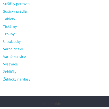
Sušičky potravin
Sušičky prádla
Tablety
Tiskárny
Trouby
Ultrabooky
Varné desky
Varné konvice
Vysavače
Žehličky
Žehličky na vlasy
end of hide -->
Copyright © 2026
Elektro OK – nejlepší elektronika porovnání,