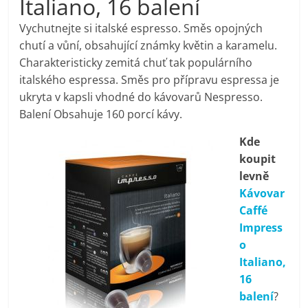
Italiano, 16 balení
pračky,
Vychutnejte si italské espresso. Směs opojných
chutí a vůní, obsahující známky květin a karamelu.
televize,
Charakteristicky zemitá chuť tak populárního
italského espressa. Směs pro přípravu espressa je
notebooky,
ukryta v kapsli vhodné do kávovarů Nespresso.
Balení Obsahuje 160 porcí kávy.
mobilní
Kde
koupit
telefony,
levně
Kávovar
kávovary,
Caffé
Impress
bazény
o
Italiano,
16
Nejlepší
balení
?
elektronika