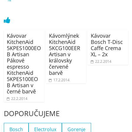
Kávovar
Kávomlýnek
Kávovar
KitchenAid
KitchenAid
Bosch T-Disc
5KPES1000EO
5KCG100EER
Caffe Crema
B Artisan
Artisan v
XL – 2x
Pákové
královsky
22.2.2014
espresso
červené
KitchenAid
barvě
5KPES100EO
17.2.2014
B Artisan v
černé barvě
22.2.2014
DOPORUČUJEME
Bosch
Electrolux
Gorenje