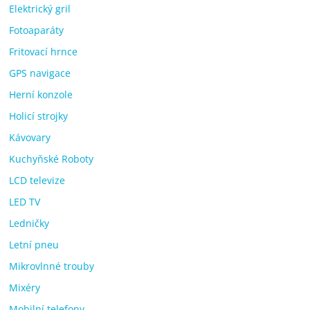
Elektrický gril
Fotoaparáty
Fritovací hrnce
GPS navigace
Herní konzole
Holicí strojky
Kávovary
Kuchyňské Roboty
LCD televize
LED TV
Ledničky
Letní pneu
Mikrovlnné trouby
Mixéry
Mobilní telefony