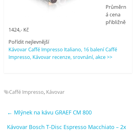
porovnání
Průměrn
Elektro
á cena
OK,
přibližně
recenze,
1424,- Kč
pračky,
televize,
Pořídit nejlevnější
notebooky,
Kávovar Caffé Impresso Italiano, 16 balení Caffé
mobilní
Impresso, Kávovar recenze, srovnání, akce >>
telefony,
kávovary,
bazény
Caffé Impresso
,
Kávovar
←
Mlýnek na kávu GRAEF CM 800
Kávovar Bosch T-Disc Espresso Macchiato – 2x
→