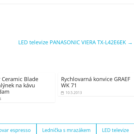
LED televize PANASONIC VIERA TX-L42E6EK
→
 Ceramic Blade
Rychlovarná konvice GRAEF
lýnek na kávu
WK 71
dam
10.5.2013
4
ovar espresso
Lednička s mrazákem
LED televize