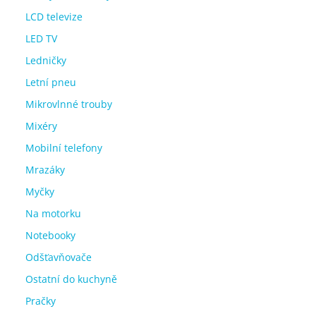
LCD televize
LED TV
Ledničky
Letní pneu
Mikrovlnné trouby
Mixéry
Mobilní telefony
Mrazáky
Myčky
Na motorku
Notebooky
Odšťavňovače
Ostatní do kuchyně
Pračky