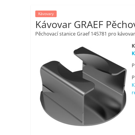
porovnání,
Kávovary
Kávovar GRAEF Pěchov
pračky,
Pěchovací stanice Graef 145781 pro kávovar
televize,
K
K
notebooky,
P
mobilní
P
K
telefony,
r
kávovary,
bazény