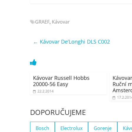
Nejlepší
elektronika
porovnání
GRAEF
,
Kávovar
Elektro
OK,
←
Kávovar De’Longhi DLS C002
recenze,
pračky,
televize,
notebooky,
mobilní
telefony,
Kávovar Russell Hobbs
Kávovar
20000-56 Easy
Ruční m
kávovary,
Amster
bazény
22.2.2014
17.2.201
DOPORUČUJEME
Bosch
Electrolux
Gorenje
Káv