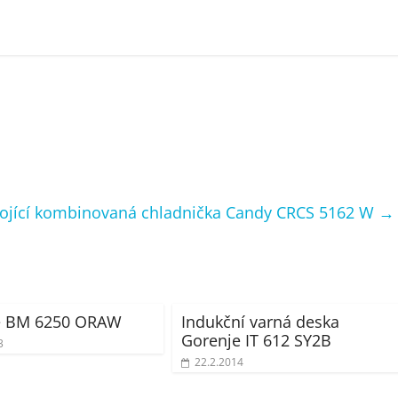
tojící kombinovaná chladnička Candy CRCS 5162 W
→
e BM 6250 ORAW
Indukční varná deska
Gorenje IT 612 SY2B
3
22.2.2014