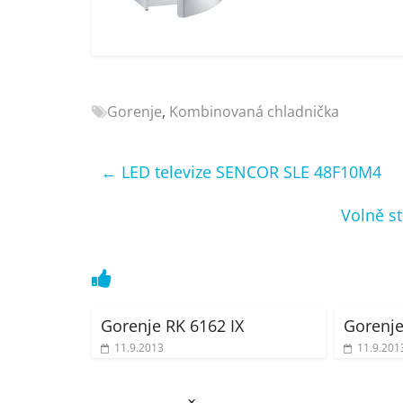
Nejlepší
elektronika
porovnání
Elektro
OK,
Gorenje
,
Kombinovaná chladnička
recenze,
pračky,
televize,
←
LED televize SENCOR SLE 48F10M4
notebooky,
mobilní
Volně s
telefony,
kávovary,
bazény
Gorenje RK 6162 IX
Gorenj
11.9.2013
11.9.201