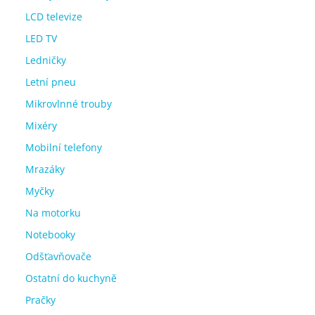
LCD televize
LED TV
Ledničky
Letní pneu
Mikrovlnné trouby
Mixéry
Mobilní telefony
Mrazáky
Myčky
Na motorku
Notebooky
Odšťavňovače
Ostatní do kuchyně
Pračky