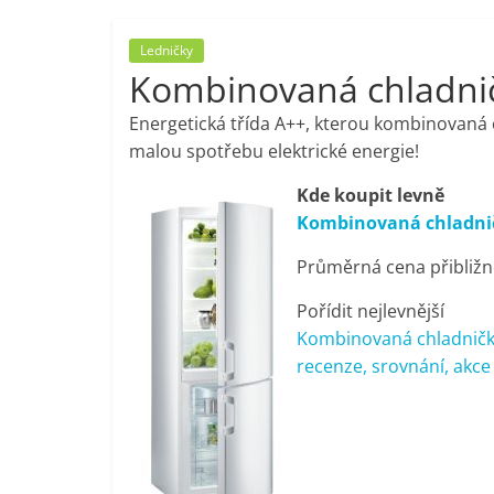
porovnání,
Ledničky
Kombinovaná chladni
pračky,
Energetická třída A++, kterou kombinovaná 
televize,
malou spotřebu elektrické energie!
Kde koupit levně
notebooky,
Kombinovaná chladnič
Průměrná cena přibližn
mobilní
Pořídit nejlevnější
telefony,
Kombinovaná chladničk
recenze, srovnání, akce
kávovary,
bazény