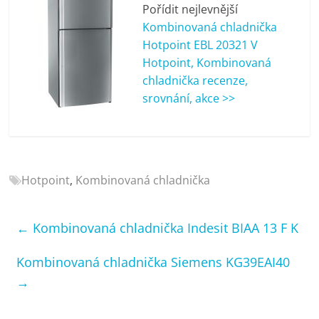
porovnání
Pořídit nejlevnější
Elektro
Kombinovaná chladnička
OK,
Hotpoint EBL 20321 V
recenze,
Hotpoint, Kombinovaná
pračky,
chladnička recenze,
televize,
srovnání, akce >>
notebooky,
mobilní
telefony,
kávovary,
bazény
Hotpoint
,
Kombinovaná chladnička
←
Kombinovaná chladnička Indesit BIAA 13 F K
Kombinovaná chladnička Siemens KG39EAI40
→