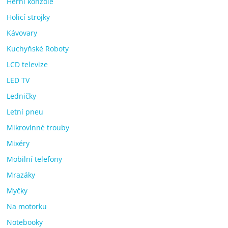
Herní konzole
Holicí strojky
Kávovary
Kuchyňské Roboty
LCD televize
LED TV
Ledničky
Letní pneu
Mikrovlnné trouby
Mixéry
Mobilní telefony
Mrazáky
Myčky
Na motorku
Notebooky