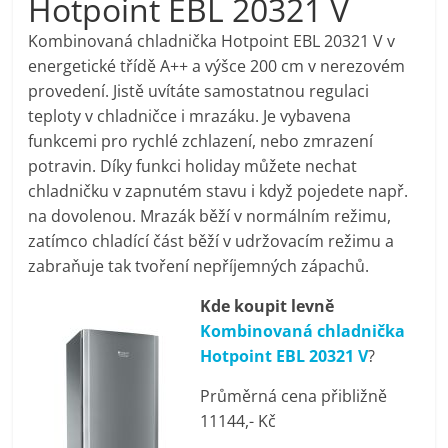
Hotpoint EBL 20321 V
pračky,
Kombinovaná chladnička Hotpoint EBL 20321 V v
energetické třídě A++ a výšce 200 cm v nerezovém
televize,
provedení. Jistě uvítáte samostatnou regulaci
teploty v chladničce i mrazáku. Je vybavena
notebooky,
funkcemi pro rychlé zchlazení, nebo zmrazení
potravin. Díky funkci holiday můžete nechat
mobilní
chladničku v zapnutém stavu i když pojedete např.
na dovolenou. Mrazák běží v normálním režimu,
zatímco chladící část běží v udržovacím režimu a
telefony,
zabraňuje tak tvoření nepříjemných zápachů.
kávovary,
Kde koupit levně
Kombinovaná chladnička
bazény
Hotpoint EBL 20321 V
?
Průměrná cena přibližně
Nejlepší
11144,- Kč
elektronika