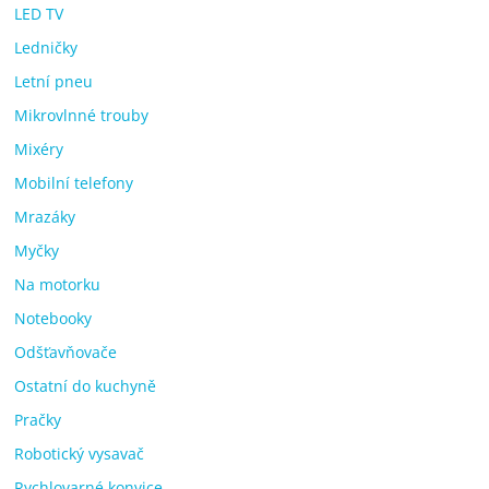
LED TV
Ledničky
Letní pneu
Mikrovlnné trouby
Mixéry
Mobilní telefony
Mrazáky
Myčky
Na motorku
Notebooky
Odšťavňovače
Ostatní do kuchyně
Pračky
Robotický vysavač
Rychlovarné konvice