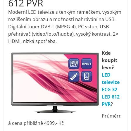
612 PVR
pračky,
Moderní LED televize s tenkým rámečkem, vysokým
rozlišením obrazu a možností nahrávání na USB.
televize,
Digitální tuner DVB-T (MPEG-4), PC vstup, USB
přehrávač (video/foto/hudba), vysoký kontrast, 2×
notebooky,
HDMI, nízká spotřeba.
Kde
mobilní
koupit
levně
telefony,
LED
televize
kávovary,
ECG 32
LED 612
bazény
PVR
?
Průměrn
Nejlepší
á cena přibližně 4999,- Kč
elektronika