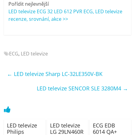
porovnání
Pořídit nejlevnější
Elektro
LED televize ECG 32 LED 612 PVR ECG, LED televize
OK,
recenze, srovnání, akce >>
recenze,
pračky,
televize,
notebooky,
ECG
,
LED televize
mobilní
telefony,
kávovary,
←
LED televize Sharp LC-32LE350V-BK
bazény
LED televize SENCOR SLE 3280M4
→
LED televize
LED televize
ECG EDB
Philips
LG 29LN460R
6014 QA+