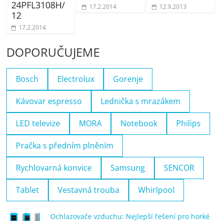
24PFL3108H/
17.2.2014
12.9.2013
12
17.2.2014
DOPORUČUJEME
Bosch
Electrolux
Gorenje
Kávovar espresso
Lednička s mrazákem
LED televize
MORA
Notebook
Philips
Pračka s předním plněním
Rychlovarná konvice
Samsung
SENCOR
Tablet
Vestavná trouba
Whirlpool
Ochlazovače vzduchu: Nejlepší řešení pro horké