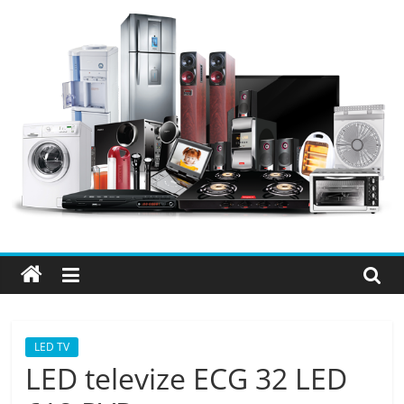
Přeskočit
na
obsah
Elektro
OK
–
nejlepší
elektronika
LED TV
LED televize ECG 32 LED
porovnání,