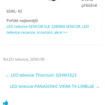
porovnání
přibližně
Elektro
6590,- Kč
OK,
recenze,
Pořídit nejlevnější
pračky,
LED televize SENCOR SLE 3280M4 SENCOR, LED
televize,
televize recenze, srovnání, akce >>
notebooky,
mobilní
telefony,
kávovary,
bazény
LED televize
,
SENCOR
←
LED televize Thomson 32HW3323
LED televize PANASONIC VIERA TX-L39BL6E
→