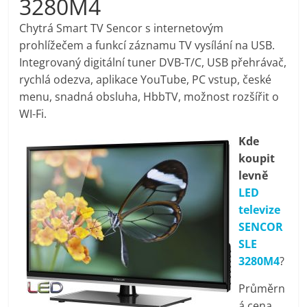
3280M4
pračky,
Chytrá Smart TV Sencor s internetovým
prohlížečem a funkcí záznamu TV vysílání na USB.
televize,
Integrovaný digitální tuner DVB-T/C, USB přehrávač,
rychlá odezva, aplikace YouTube, PC vstup, české
notebooky,
menu, snadná obsluha, HbbTV, možnost rozšířit o
WI-Fi.
mobilní
Kde
koupit
telefony,
levně
LED
kávovary,
televize
SENCOR
bazény
SLE
3280M4
?
Nejlepší
Průměrn
elektronika
á cena