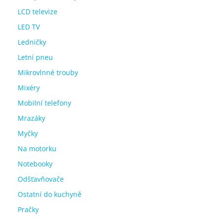
LCD televize
LED TV
Ledničky
Letní pneu
Mikrovlnné trouby
Mixéry
Mobilní telefony
Mrazáky
Myčky
Na motorku
Notebooky
Odšťavňovače
Ostatní do kuchyně
Pračky