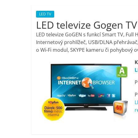
porovnání,
LED TV
LED televize Gogen T
pračky,
LED televize GoGEN s funkcí Smart TV, Full
televize,
Internetový prohlížeč, USB/DLNA přehrávač,
o Wi-Fi modul, SKYPE kameru či pohybový o
notebooky,
K
L
mobilní
P
telefony,
P
L
kávovary,
r
bazény