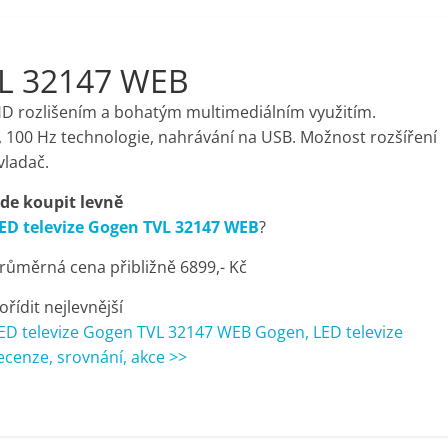
VL 32147 WEB
 HD rozlišením a bohatým multimediálním využitím.
 100 Hz technologie, nahrávání na USB. Možnost rozšíření
vladač.
de koupit levně
ED televize Gogen TVL 32147 WEB
?
růměrná cena přibližně 6899,- Kč
ořídit nejlevnější
ED televize Gogen TVL 32147 WEB Gogen, LED televize
ecenze, srovnání, akce >>