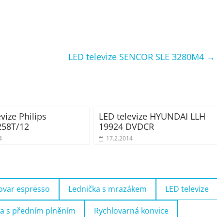
LED televize SENCOR SLE 3280M4
→
vize Philips
LED televize HYUNDAI LLH
258T/12
19924 DVDCR
4
17.2.2014
ovar espresso
Lednička s mrazákem
LED televize
a s předním plněním
Rychlovarná konvice