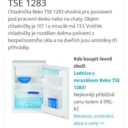
TSE 1283
pračky,
Chladnička Beko TSE 1283 vhodná pro postavení
pod pracovní desku nebo na chaty. Objem
televize,
chladničky je 101 l a mrazák má 13 l. Vnitřek
chladničky je rozdělen dvěma policemi z
notebooky,
bezpečnostního skla a na dveřích jsou umístěny tři
přihrádky.
mobilní
Kde koupit levně
zboží
telefony,
Lednice s
mrazákem Beko TSE
kávovary,
1283
?
Nejlevněji přibližně
bazény
cenu kolem 4 990,-
Kč
Recenze, srovnání,
Nejlepší
akce a ceny >>
elektronika