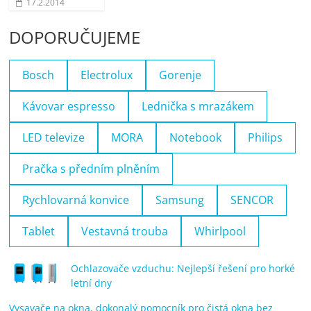
17.2.2014
DOPORUČUJEME
Bosch
Electrolux
Gorenje
Kávovar espresso
Lednička s mrazákem
LED televize
MORA
Notebook
Philips
Pračka s předním plněním
Rychlovarná konvice
Samsung
SENCOR
Tablet
Vestavná trouba
Whirlpool
Ochlazovače vzduchu: Nejlepší řešení pro horké
letní dny
Vysavače na okna, dokonalý pomocník pro čistá okna bez