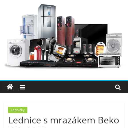
Přeskočit
na
obsah
Elektro
OK
–
nejlepší
elektronika
Ledničky
Lednice s mrazákem Beko
porovnání,