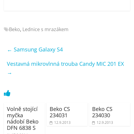
porovnání
Elektro
OK,
recenze,
Beko
,
Lednice s mrazákem
pračky,
televize,
notebooky,
←
Samsung Galaxy S4
mobilní
telefony,
Vestavná mikrovlnná trouba Candy MIC 201 EX
kávovary,
→
bazény
Volně stojící
Beko CS
Beko CS
myčka
234031
234030
nádobí Beko
12.9.2013
12.9.2013
DFN 6838 S