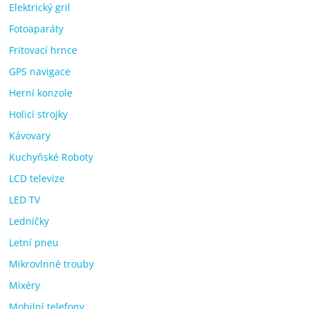
Elektrický gril
Fotoaparáty
Fritovací hrnce
GPS navigace
Herní konzole
Holicí strojky
Kávovary
Kuchyňské Roboty
LCD televize
LED TV
Ledničky
Letní pneu
Mikrovlnné trouby
Mixéry
Mobilní telefony