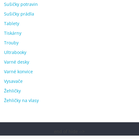
Sušičky potravin
Sušičky prádla
Tablety
Tiskárny
Trouby
Ultrabooky
Varné desky
Varné konvice
Vysavače
Žehličky
Žehličky na vlasy
end of hide -->
Copyright © 2026
Elektro OK – nejlepší elektronika porovnání,