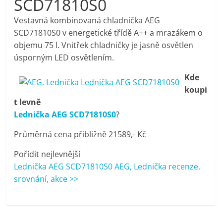
SCD71810S0
pračky,
Vestavná kombinovaná chladnička AEG
SCD71810S0 v energetické třídě A++ a mrazákem o
televize,
objemu 75 l. Vnitřek chladničky je jasně osvětlen
úsporným LED osvětlením.
notebooky,
Kde
koupi
mobilní
t levně
Lednička AEG SCD71810S0
?
telefony,
Průměrná cena přibližně 21589,- Kč
kávovary,
Pořídit nejlevnější
Lednička AEG SCD71810S0 AEG, Lednička recenze,
bazény
srovnání, akce >>
Nejlepší
elektronika