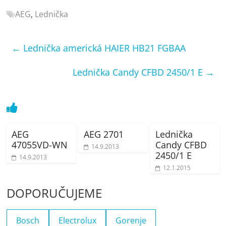
porovnání
AEG
,
Lednička
Elektro
OK,
recenze,
←
Lednička americká HAIER HB21 FGBAA
pračky,
televize,
Lednička Candy CFBD 2450/1 E
→
notebooky,
mobilní
telefony,
kávovary,
bazény
AEG
AEG 2701
Lednička
47055VD-WN
Candy CFBD
14.9.2013
2450/1 E
14.9.2013
12.1.2015
DOPORUČUJEME
Bosch
Electrolux
Gorenje