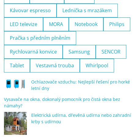
Kávovar espresso
Lednička s mrazákem
LED televize
MORA
Notebook
Philips
Pračka s předním plněním
Rychlovarná konvice
Samsung
SENCOR
Tablet
Vestavná trouba
Whirlpool
Ochlazovače vzduchu: Nejlepší řešení pro horké
letní dny
Vysavače na okna, dokonalý pomocník pro čistá okna bez
námahy?
Elektrická udírna, dřevěná udírna nebo zahradní
krby s udírnou