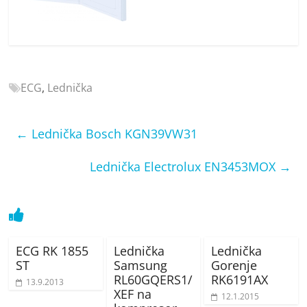
porovnání
Elektro
OK,
recenze,
pračky,
ECG
,
Lednička
televize,
notebooky,
mobilní
←
Lednička Bosch KGN39VW31
telefony,
kávovary,
Lednička Electrolux EN3453MOX
→
bazény
ECG RK 1855
Lednička
Lednička
ST
Samsung
Gorenje
RL60GQERS1/
RK6191AX
13.9.2013
XEF na
12.1.2015