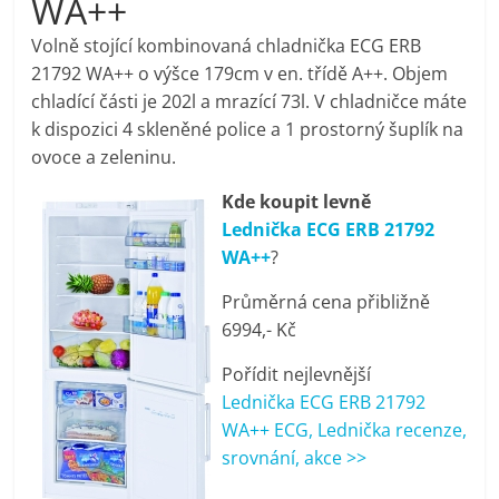
WA++
pračky,
Volně stojící kombinovaná chladnička ECG ERB
21792 WA++ o výšce 179cm v en. třídě A++. Objem
televize,
chladící části je 202l a mrazící 73l. V chladničce máte
k dispozici 4 skleněné police a 1 prostorný šuplík na
notebooky,
ovoce a zeleninu.
Kde koupit levně
mobilní
Lednička ECG ERB 21792
WA++
?
telefony,
Průměrná cena přibližně
6994,- Kč
kávovary,
Pořídit nejlevnější
bazény
Lednička ECG ERB 21792
WA++ ECG, Lednička recenze,
srovnání, akce >>
Nejlepší
elektronika