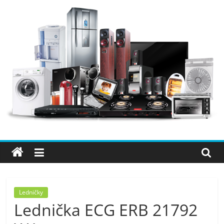
Přeskočit
na
obsah
Elektro
OK
–
nejlepší
elektronika
Ledničky
Lednička ECG ERB 21792
porovnání,