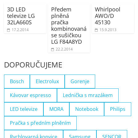
3D LED
Předem
Whirlpool
televize LG
plněná
AWO/D
32LA660S
pračka
45130
kombinovaná
17.2.2014
15.9.2013
se sušičkou
LG F84A8YD
22.2.2014
DOPORUČUJEME
Bosch
Electrolux
Gorenje
Kávovar espresso
Lednička s mrazákem
LED televize
MORA
Notebook
Philips
Pračka s předním plněním
Rychlovarná konvice
Samsung
SENCOR