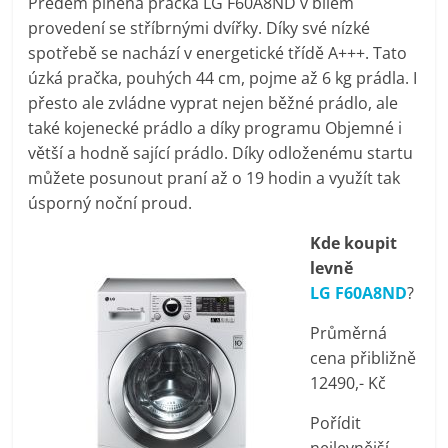
Předem plněná pračka LG F60A8ND v bílém
pračky,
provedení se stříbrnými dvířky. Díky své nízké
spotřebě se nachází v energetické třídě A+++. Tato
televize,
úzká pračka, pouhých 44 cm, pojme až 6 kg prádla. I
přesto ale zvládne vyprat nejen běžné prádlo, ale
také kojenecké prádlo a díky programu Objemné i
notebooky,
větší a hodně sající prádlo. Díky odloženému startu
můžete posunout praní až o 19 hodin a využít tak
mobilní
úsporný noční proud.
telefony,
Kde koupit
levně
LG F60A8ND
?
kávovary,
Průměrná
bazény
cena přibližně
12490,- Kč
Nejlepší
Pořídit
elektronika
nejlevnější