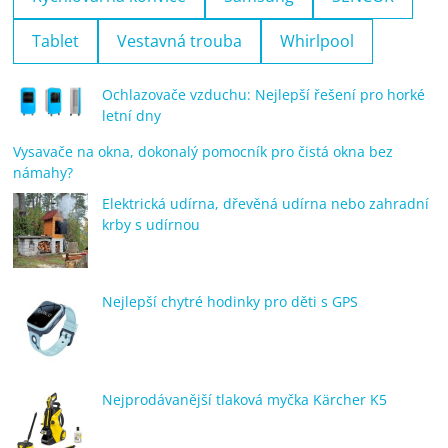
Tablet
Vestavná trouba
Whirlpool
Ochlazovače vzduchu: Nejlepší řešení pro horké
letní dny
Vysavače na okna, dokonalý pomocník pro čistá okna bez
námahy?
Elektrická udírna, dřevěná udírna nebo zahradní
krby s udírnou
Nejlepší chytré hodinky pro děti s GPS
Nejprodávanější tlaková myčka Kärcher K5