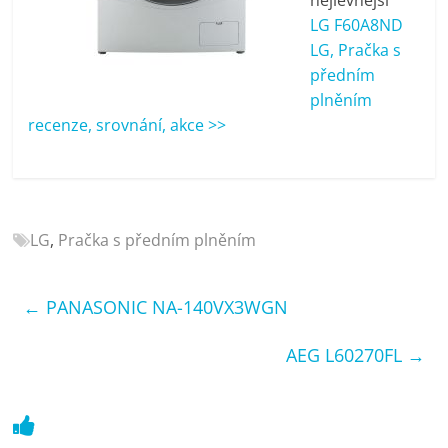
porovnání
LG F60A8ND
Elektro
LG, Pračka s
OK,
předním
recenze,
plněním
pračky,
recenze, srovnání, akce >>
televize,
notebooky,
mobilní
telefony,
kávovary,
LG
,
Pračka s předním plněním
bazény
←
PANASONIC NA-140VX3WGN
AEG L60270FL
→