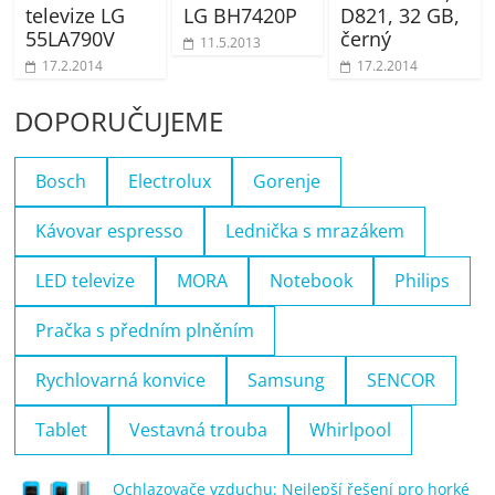
televize LG
LG BH7420P
D821, 32 GB,
55LA790V
černý
11.5.2013
17.2.2014
17.2.2014
DOPORUČUJEME
Bosch
Electrolux
Gorenje
Kávovar espresso
Lednička s mrazákem
LED televize
MORA
Notebook
Philips
Pračka s předním plněním
Rychlovarná konvice
Samsung
SENCOR
Tablet
Vestavná trouba
Whirlpool
Ochlazovače vzduchu: Nejlepší řešení pro horké