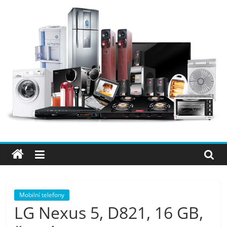
Přeskočit
na
obsah
Elektro
OK
–
nejlepší
elektronika
Mobilní telefony
LG Nexus 5, D821, 16 GB,
porovnání,