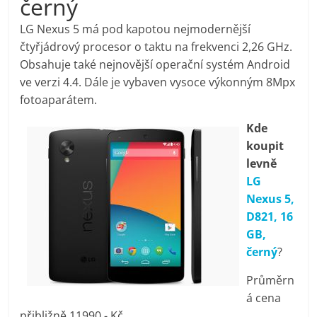
černý
pračky,
LG Nexus 5 má pod kapotou nejmodernější
čtyřjádrový procesor o taktu na frekvenci 2,26 GHz.
televize,
Obsahuje také nejnovější operační systém Android
ve verzi 4.4. Dále je vybaven vysoce výkonným 8Mpx
notebooky,
fotoaparátem.
Kde
mobilní
koupit
levně
telefony,
LG
Nexus 5,
kávovary,
D821, 16
GB,
bazény
černý
?
Průměrn
Nejlepší
á cena
elektronika
přibližně 11990,- Kč