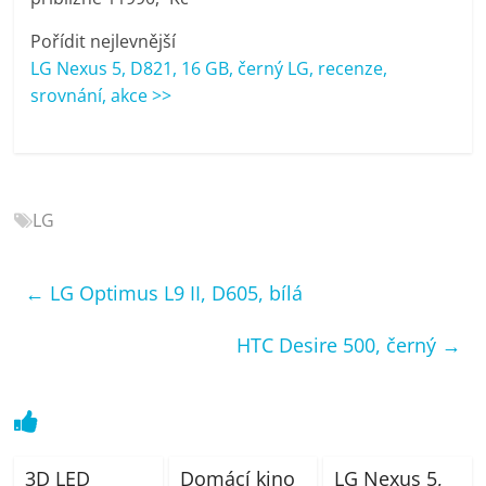
porovnání
Elektro
Pořídit nejlevnější
OK,
LG Nexus 5, D821, 16 GB, černý LG, recenze,
recenze,
srovnání, akce >>
pračky,
televize,
notebooky,
mobilní
LG
telefony,
kávovary,
bazény
←
LG Optimus L9 II, D605, bílá
HTC Desire 500, černý
→
3D LED
Domácí kino
LG Nexus 5,