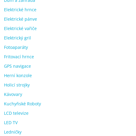
Dům a zahrada
Elektrické hrnce
Elektrické pánve
Elektrické vařiče
Elektrický gril
Fotoaparáty
Fritovací hrnce
GPS navigace
Herní konzole
Holicí strojky
Kávovary
Kuchyňské Roboty
LCD televize
LED TV
Ledničky