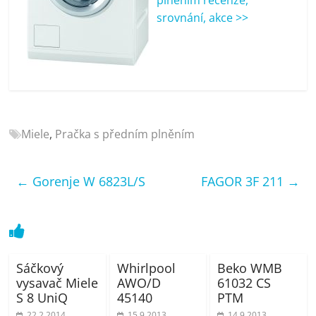
porovnání
srovnání, akce >>
Elektro
OK,
recenze,
pračky,
televize,
notebooky,
mobilní
Miele
,
Pračka s předním plněním
telefony,
kávovary,
bazény
←
Gorenje W 6823L/S
FAGOR 3F 211
→
Sáčkový
Whirlpool
Beko WMB
vysavač Miele
AWO/D
61032 CS
S 8 UniQ
45140
PTM
22.2.2014
15.9.2013
14.9.2013