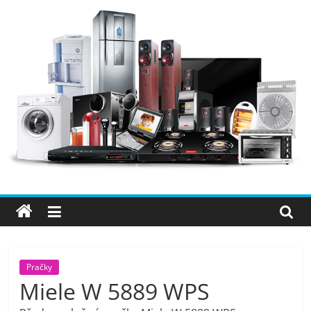
Přeskočit
na
obsah
Elektro
OK
–
nejlepší
elektronika
Pračky
Miele W 5889 WPS
porovnání,