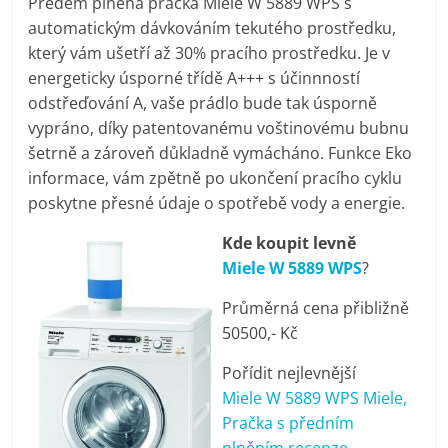
Předem plněná pračka Miele W 5889 WPS s
pračky,
automatickým dávkováním tekutého prostředku,
který vám ušetří až 30% pracího prostředku. Je v
televize,
energeticky úsporné třídě A+++ s účinnností
odstřeďování A, vaše prádlo bude tak úsporně
vypráno, díky patentovanému voštinovému bubnu
notebooky,
šetrně a zároveň důkladně vymácháno. Funkce Eko
informace, vám zpětně po ukončení pracího cyklu
mobilní
poskytne přesné údaje o spotřebě vody a energie.
telefony,
Kde koupit levně
Miele W 5889 WPS
?
kávovary,
Průměrná cena přibližně
50500,- Kč
bazény
Pořídit nejlevnější
Miele W 5889 WPS Miele,
Nejlepší
Pračka s předním
elektronika
plněním recenze,