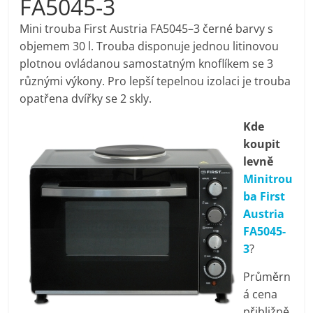
FA5045-3
pračky,
Mini trouba First Austria FA5045–3 černé barvy s
objemem 30 l. Trouba disponuje jednou litinovou
televize,
plotnou ovládanou samostatným knoflíkem se 3
různými výkony. Pro lepší tepelnou izolaci je trouba
notebooky,
opatřena dvířky se 2 skly.
Kde
mobilní
koupit
levně
telefony,
Minitrou
ba First
kávovary,
Austria
FA5045-
bazény
3
?
Průměrn
Nejlepší
á cena
elektronika
přibližně