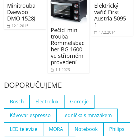
Minitrouba
Elektrický
Daewoo
vařič First
DMO 1528J
Austria 5095-
1
12.1.2015
Pečící mini
17.2.2014
trouba
Rommelsbac
her BG 1600
ve stříbrném
provedení
1.1.2023
DOPORUČUJEME
Bosch
Electrolux
Gorenje
Kávovar espresso
Lednička s mrazákem
LED televize
MORA
Notebook
Philips