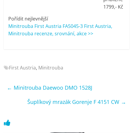
porovnání
1799,- Kč
Elektro
OK,
Pořídit nejlevnější
recenze,
Minitrouba First Austria FA5045-3 First Austria,
pračky,
Minitrouba recenze, srovnání, akce >>
televize,
notebooky,
mobilní
telefony,
First Austria
,
Minitrouba
kávovary,
bazény
←
Minitrouba Daewoo DMO 1528J
Šuplíkový mrazák Gorenje F 4151 CW
→