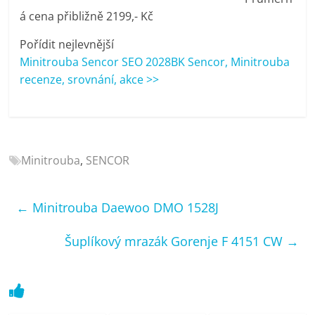
porovnání
á cena přibližně 2199,- Kč
Elektro
OK,
Pořídit nejlevnější
recenze,
Minitrouba Sencor SEO 2028BK Sencor, Minitrouba
pračky,
recenze, srovnání, akce >>
televize,
notebooky,
mobilní
telefony,
Minitrouba
,
SENCOR
kávovary,
bazény
←
Minitrouba Daewoo DMO 1528J
Šuplíkový mrazák Gorenje F 4151 CW
→