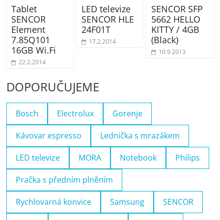
Tablet
LED televize
SENCOR SFP
SENCOR
SENCOR HLE
5662 HELLO
Element
24F01T
KITTY / 4GB
7.85Q101
(Black)
17.2.2014
16GB Wi.Fi
10.9.2013
22.2.2014
DOPORUČUJEME
Bosch
Electrolux
Gorenje
Kávovar espresso
Lednička s mrazákem
LED televize
MORA
Notebook
Philips
Pračka s předním plněním
Rychlovarná konvice
Samsung
SENCOR