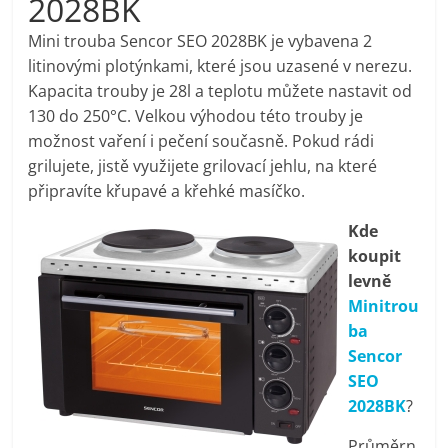
2028BK
pračky,
Mini trouba Sencor SEO 2028BK je vybavena 2
litinovými plotýnkami, které jsou uzasené v nerezu.
televize,
Kapacita trouby je 28l a teplotu můžete nastavit od
130 do 250°C. Velkou výhodou této trouby je
notebooky,
možnost vaření i pečení současně. Pokud rádi
grilujete, jistě využijete grilovací jehlu, na které
mobilní
připravíte křupavé a křehké masíčko.
Kde
telefony,
koupit
levně
kávovary,
Minitrou
ba
bazény
Sencor
SEO
2028BK
?
Nejlepší
elektronika
Průměrn