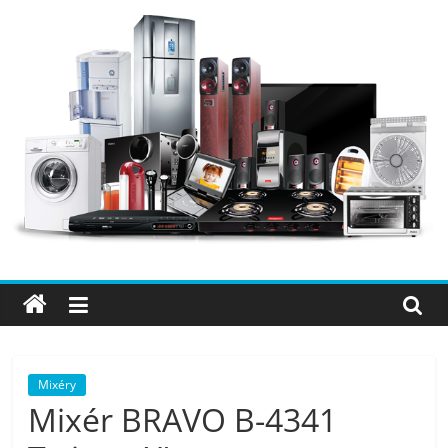
Přeskočit
na
obsah
Elektro
OK
–
nejlepší
elektronika
Mixéry
Mixér BRAVO B-4341
porovnání,