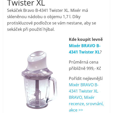
Twister XL
pračky,
Sekáček Bravo B-4341 Twister XL. Mixér má
skleněnou nádobu o objemu 1,7 l. Díky
televize,
protiskluzové podložce se vám nestane, aby se
sekáček při použití hýbal.
notebooky,
Kde koupit levně
Mixér BRAVO B-
mobilní
4341 Twister XL
?
telefony,
Průměrná cena
přibližně 999,- Kč
kávovary,
Pořídit nejlevnější
Mixér BRAVO B-
bazény
4341 Twister XL
BRAVO, Mixér
recenze, srovnání,
Nejlepší
akce >>
elektronika