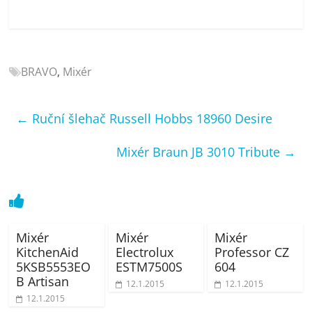
porovnání
Elektro
OK,
recenze,
BRAVO
,
Mixér
pračky,
televize,
notebooky,
←
Ruční šlehač Russell Hobbs 18960 Desire
mobilní
telefony,
Mixér Braun JB 3010 Tribute
→
kávovary,
bazény
Mixér
Mixér
Mixér
KitchenAid
Electrolux
Professor CZ
5KSB5553EO
ESTM7500S
604
B Artisan
12.1.2015
12.1.2015
12.1.2015