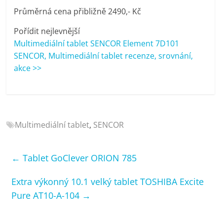
porovnání
Průměrná cena přibližně 2490,- Kč
Elektro
OK,
Pořídit nejlevnější
recenze,
Multimediální tablet SENCOR Element 7D101
pračky,
SENCOR, Multimediální tablet recenze, srovnání,
televize,
akce >>
notebooky,
mobilní
telefony,
kávovary,
bazény
Multimediální tablet
,
SENCOR
←
Tablet GoClever ORION 785
Extra výkonný 10.1 velký tablet TOSHIBA Excite
Pure AT10-A-104
→