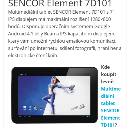
SENCOR Element 7D101
pračky,
Multimediální tablet SENCOR Element 7D101 s 7“
IPS displejem má maximální rozlišení 1280×800
televize,
bodů. Disponuje operačním systémem Google
Android 4.1 Jelly Bean a IPS kapacitním displejem,
notebooky,
který vám umožní rychlou emailovou komunikaci,
surfování po internetu, sdílení fotografií, hraní her a
mobilní
elektronické čtení knih.
Kde
telefony,
koupit
levně
kávovary,
Multime
diální
bazény
tablet
SENCOR
Element
Nejlepší
7D101
?
elektronika