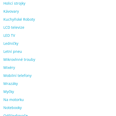
Holicí strojky
Kávovary
Kuchyňské Roboty
LCD televize
LED TV
Ledničky
Letní pneu
Mikrovlnné trouby
Mixéry
Mobilní telefony
Mrazáky
Myčky
Na motorku
Notebooky
Odšťavňovače