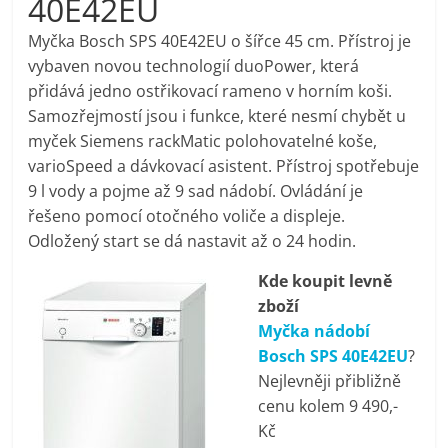
40E42EU
pračky,
Myčka Bosch SPS 40E42EU o šířce 45 cm. Přístroj je
vybaven novou technologií duoPower, která
televize,
přidává jedno ostřikovací rameno v horním koši.
Samozřejmostí jsou i funkce, které nesmí chybět u
notebooky,
myček Siemens rackMatic polohovatelné koše,
varioSpeed a dávkovací asistent. Přístroj spotřebuje
mobilní
9 l vody a pojme až 9 sad nádobí. Ovládání je
řešeno pomocí otočného voliče a displeje.
Odložený start se dá nastavit až o 24 hodin.
telefony,
Kde koupit levně
kávovary,
zboží
Myčka nádobí
bazény
Bosch SPS 40E42EU
?
Nejlevněji přibližně
cenu kolem 9 490,-
Nejlepší
Kč
elektronika