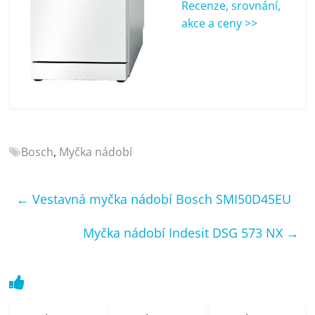
Recenze, srovnání,
porovnání
akce a ceny >>
Elektro
OK,
recenze,
pračky,
televize,
notebooky,
mobilní
telefony,
Bosch
,
Myčka nádobí
kávovary,
bazény
←
Vestavná myčka nádobí Bosch SMI50D45EU
Myčka nádobí Indesit DSG 573 NX
→