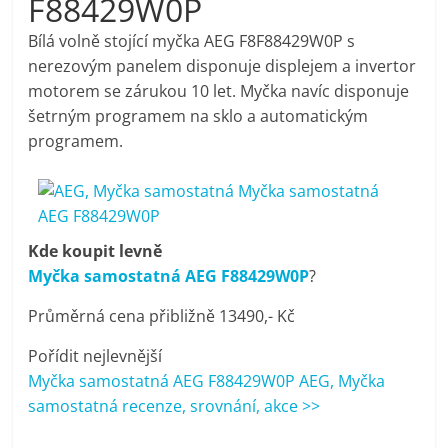
F88429W0P
pračky,
Bílá volně stojící myčka AEG F8F88429W0P s
nerezovým panelem disponuje displejem a invertor
televize,
motorem se zárukou 10 let. Myčka navíc disponuje
šetrným programem na sklo a automatickým
notebooky,
programem.
mobilní
telefony,
Kde koupit levně
Myčka samostatná AEG F88429W0P
?
kávovary,
Průměrná cena přibližně 13490,- Kč
bazény
Pořídit nejlevnější
Myčka samostatná AEG F88429W0P AEG, Myčka
samostatná recenze, srovnání, akce >>
Nejlepší
elektronika