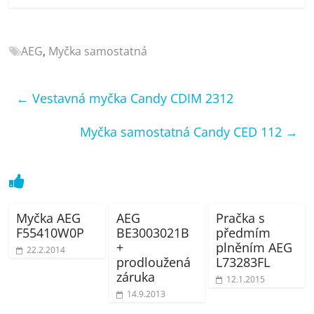
porovnání
Elektro
OK,
AEG
,
Myčka samostatná
recenze,
pračky,
televize,
←
Vestavná myčka Candy CDIM 2312
notebooky,
mobilní
Myčka samostatná Candy CED 112
→
telefony,
kávovary,
bazény
Myčka AEG
AEG
Pračka s
F55410W0P
BE3003021B
předmím
+
plněním AEG
22.2.2014
prodloužená
L73283FL
záruka
12.1.2015
14.9.2013