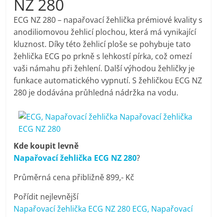
NZ 280
pračky,
ECG NZ 280 – napařovací žehlička prémiové kvality s
anodiliomovou žehlicí plochou, která má vynikající
televize,
kluznost. Díky této žehlicí ploše se pohybuje tato
žehlička ECG po prkně s lehkostí pírka, což omezí
notebooky,
vaši námahu při žehlení. Další výhodou žehličky je
funkace automatického vypnutí. S žehličkou ECG NZ
mobilní
280 je dodávána průhledná nádržka na vodu.
telefony,
kávovary,
Kde koupit levně
Napařovací žehlička ECG NZ 280
?
bazény
Průměrná cena přibližně 899,- Kč
Pořídit nejlevnější
Nejlepší
Napařovací žehlička ECG NZ 280 ECG, Napařovací
elektronika