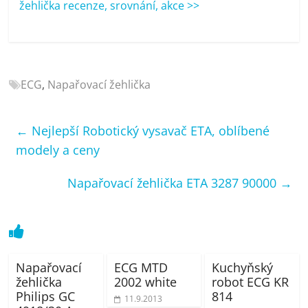
žehlička recenze, srovnání, akce >>
porovnání
Elektro
OK,
recenze,
pračky,
ECG
,
Napařovací žehlička
televize,
notebooky,
mobilní
←
Nejlepší Robotický vysavač ETA, oblíbené
telefony,
modely a ceny
kávovary,
bazény
Napařovací žehlička ETA 3287 90000
→
Napařovací
ECG MTD
Kuchyňský
žehlička
2002 white
robot ECG KR
Philips GC
814
11.9.2013