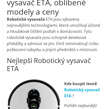
vysavač ETA, oblíbené
pračky,
modely a ceny
televize,
Robotické vysavače
ETA jsou vybaveny
nejnovějšími technologiemi, které umožňují účinné
a hloubkové čištění podlah v domácnosti. Tyto
notebooky,
robotické vysavače jsou schopné detekovat
překážky a vyhnout se jim, čímž minimalizují riziko
mobilní
poškození nábytku a jiných předmětů v místnosti.
Nejlepší Robotický vysavač
telefony,
ETA
kávovary,
Kde koupit levně
bazény
Robotický vysavač
ETA
?
Nejlepší
Pořídit nejlevnější
elektronika