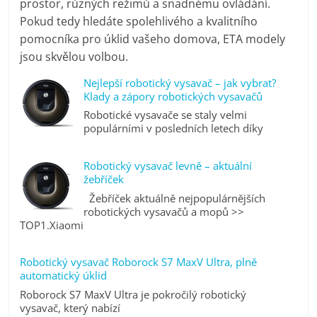
prostor, různých režimů a snadnému ovládání.
Pokud tedy hledáte spolehlivého a kvalitního
pomocníka pro úklid vašeho domova, ETA modely
jsou skvělou volbou.
Nejlepší robotický vysavač – jak vybrat?
Klady a zápory robotických vysavačů
Robotické vysavače se staly velmi
populárními v posledních letech díky
Robotický vysavač levně – aktuální
žebříček
Žebříček aktuálně nejpopulárnějších
robotických vysavačů a mopů >>
TOP1.Xiaomi
Robotický vysavač Roborock S7 MaxV Ultra, plně
automatický úklid
Roborock S7 MaxV Ultra je pokročilý robotický
vysavač, který nabízí