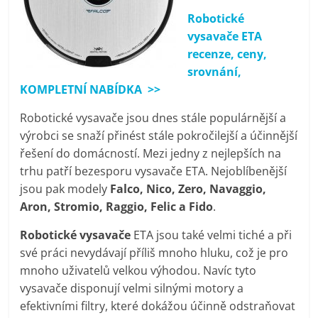
porovnání
Robotické
Elektro
vysavače ETA
OK,
recenze, ceny,
recenze,
srovnání,
pračky,
KOMPLETNÍ NABÍDKA >>
televize,
notebooky,
Robotické vysavače jsou dnes stále populárnější a
mobilní
výrobci se snaží přinést stále pokročilejší a účinnější
telefony,
řešení do domácností. Mezi jedny z nejlepších na
kávovary,
trhu patří bezesporu vysavače ETA. Nejoblíbenější
bazény
jsou pak modely
Falco, Nico, Zero, Navaggio,
Aron, Stromio, Raggio, Felic a Fido
.
Robotické vysavače
ETA jsou také velmi tiché a při
své práci nevydávají příliš mnoho hluku, což je pro
mnoho uživatelů velkou výhodou. Navíc tyto
vysavače disponují velmi silnými motory a
efektivními filtry, které dokážou účinně odstraňovat