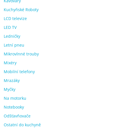
Kávovary
Kuchyňské Roboty
LCD televize
LED TV
Ledničky
Letní pneu
Mikrovlnné trouby
Mixéry
Mobilní telefony
Mrazáky
Myčky
Na motorku
Notebooky
Odšťavňovače
Ostatní do kuchyně