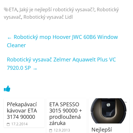
ETA
,
Jaký je nejlepší robotický vysavač?
,
Robotický
vysavač
,
Robotický vysavač Lidl
←
Robotický mop Hoover JWC 60B6 Window
Cleaner
Robotický vysavač Zelmer Aquawelt Plus VC
7920.0 SP
→
Překapávací
ETA SPESSO
kávovar ETA
3015 90000 +
3174 90000
prodloužená
záruka
17.2.2014
Nejlepší
12.9.2013