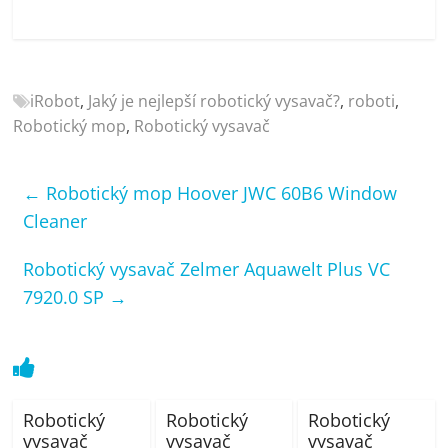
iRobot
,
Jaký je nejlepší robotický vysavač?
,
roboti
,
Robotický mop
,
Robotický vysavač
←
Robotický mop Hoover JWC 60B6 Window
Cleaner
Robotický vysavač Zelmer Aquawelt Plus VC
7920.0 SP
→
Robotický
Robotický
Robotický
vysavač
vysavač
vysavač