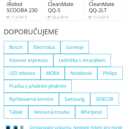
iRobot
CleanMate
CleanMate
SCOOBA 230
QQ-5
QQ-2LT
11.5.2013
22.2.2014
11.5.2013
DOPORUČUJEME
Bosch
Electrolux
Gorenje
Kávovar espresso
Lednička s mrazákem
LED televize
MORA
Notebook
Philips
Pračka s předním plněním
Rychlovarná konvice
Samsung
SENCOR
Tablet
Vestavná trouba
Whirlpool
Ochlazovače vzduchu: Nejlepší řešení pro horké