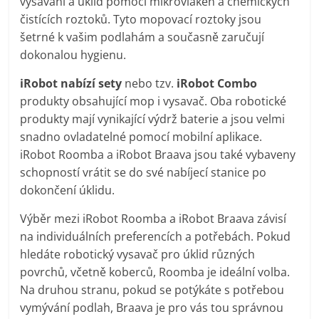
vysávání a úklid pomocí mikrovláken a chemických
čistících roztoků. Tyto mopovací roztoky jsou
šetrné k vašim podlahám a současně zaručují
dokonalou hygienu.
iRobot nabízí sety
nebo tzv.
iRobot Combo
produkty obsahující mop i vysavač. Oba robotické
produkty mají vynikající výdrž baterie a jsou velmi
snadno ovladatelné pomocí mobilní aplikace.
iRobot Roomba a iRobot Braava jsou také vybaveny
schopností vrátit se do své nabíjecí stanice po
dokončení úklidu.
Výběr mezi iRobot Roomba a iRobot Braava závisí
na individuálních preferencích a potřebách. Pokud
hledáte robotický vysavač pro úklid různých
povrchů, včetně koberců, Roomba je ideální volba.
Na druhou stranu, pokud se potýkáte s potřebou
vymývání podlah, Braava je pro vás tou správnou