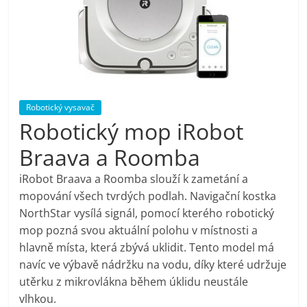
pračky,
televize,
notebooky,
Robotický vysavač
Robotický mop iRobot
mobilní
Braava a Roomba
telefony,
iRobot Braava a Roomba slouží k zametání a
mopování všech tvrdých podlah. Navigační kostka
kávovary,
NorthStar vysílá signál, pomocí kterého robotický
mop pozná svou aktuální polohu v místnosti a
bazény
hlavně místa, která zbývá uklidit. Tento model má
navíc ve výbavě nádržku na vodu, díky které udržuje
utěrku z mikrovlákna během úklidu neustále
Nejlepší
vlhkou.
elektronika