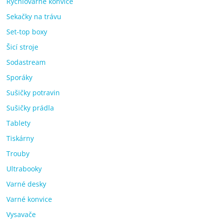
Rychlovarné konvice
Sekačky na trávu
Set-top boxy
Šicí stroje
Sodastream
Sporáky
Sušičky potravin
Sušičky prádla
Tablety
Tiskárny
Trouby
Ultrabooky
Varné desky
Varné konvice
Vysavače