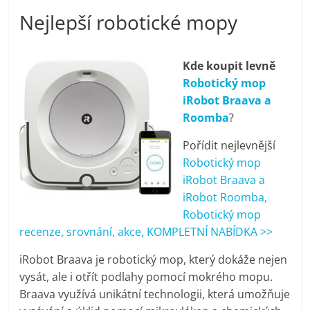
porovnání
Nejlepší robotické mopy
Elektro
OK,
recenze,
Kde koupit levně
pračky,
Robotický mop
televize,
iRobot Braava a
notebooky,
Roomba
?
mobilní
telefony,
Pořídit nejlevnější
kávovary,
Robotický mop
bazény
iRobot Braava a
iRobot Roomba,
Robotický mop
recenze, srovnání, akce, KOMPLETNÍ NABÍDKA >>
iRobot Braava je robotický mop, který dokáže nejen
vysát, ale i otřít podlahy pomocí mokrého mopu.
Braava využívá unikátní technologii, která umožňuje