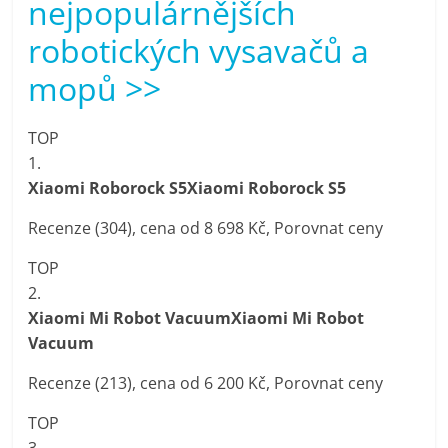
nejpopulárnějších
porovnání
Elektro
robotických vysavačů a
OK,
mopů >>
recenze,
pračky,
televize,
TOP
notebooky,
1.
mobilní
Xiaomi Roborock S5Xiaomi Roborock S5
telefony,
Recenze (304), cena od 8 698 Kč, Porovnat ceny
kávovary,
bazény
TOP
2.
Xiaomi Mi Robot VacuumXiaomi Mi Robot
Vacuum
Recenze (213), cena od 6 200 Kč, Porovnat ceny
TOP
3.